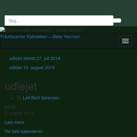
Search
Toggl
for:
searc
form
Friluftscenter Katbakken – Øster Hornum
Toggl
naviga
udlejet delvist
27. juli 2019
udlejet
10. august 2019
udlejet
By
Leif Bohl Sørensen
udlejet
23:59
8. august 2019
Læs mere
Vis hele kalenderen