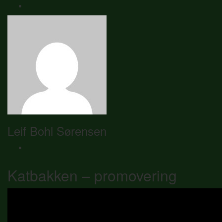
Leif Bohl Sørensen
Katbakken – promovering