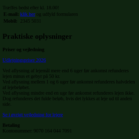
Træffes bedst efter kl. 18.00!
E-mail:
klik her
og udfyld formularen
Mobil:
2345 5031
Praktiske oplysninger
Priser og vejledning
Udlejningspriser 2026
Ved aflysning af lejemål mere end 6 uger før ankomst refunderes
lejen minus et gebyr på 50 kr.
Ved aflysning mellem 1 og 6 uger før ankomst refunderes halvdelen
af lejebeløbet.
Ved aflysning mindre end en uge før ankomst refunderes lejen ikke.
Dog refunderes det fulde beløb, hvis det lykkes at leje ud til anden
side.
Se i øvrigt vejledning for lejere
Betaling
Kontonummer: 9070 164 044 7091