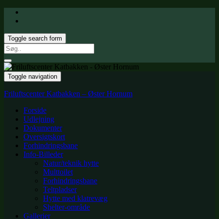
Toggle search form
Search
for:
Toggle navigation
Friluftscenter Katbakken – Øster Hornum
Forside
Udlejning
Dokumenter
Oversigtskort
Forhindringsbane
Info-Billeder
Natur/teknik hytte
Multtoilet
Forhindringsbane
Teltpladser
Hytte med klatrevæg
Shelter-område
Gallerier