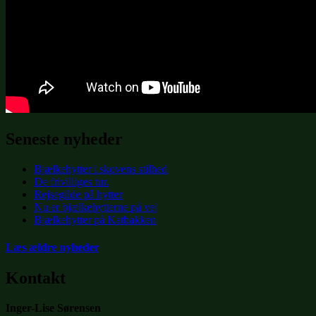
Seneste nyheder
Bjælkehytter i skovens stilhed
De frivilliges tur.
Rejsegilde på hytter
Nu er bjælkehytterne på vej
Bjælkehytter på Katbakken
Læs ældre nyheder
Kontakt
Inger-Lise Sørensen