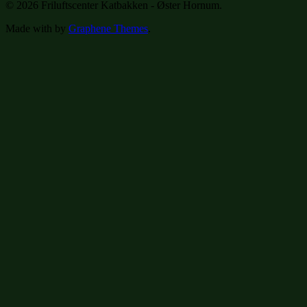
© 2026 Friluftscenter Katbakken - Øster Hornum.
Made with
by
Graphene Themes
.