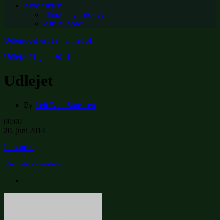
Nyhedsbrev
Tilmeld nyhedsbrev
Alle nyheder
Udlejet delvist
19. juni 2014
Udlejet
21. juni 2014
Udlejet
By
Leif Bohl Sørensen
Udlejet
00:00
20. juni 2014
Læs mere
Vis hele kalenderen