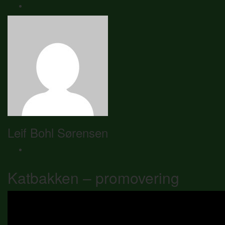
Leif Bohl Sørensen
Katbakken – promovering