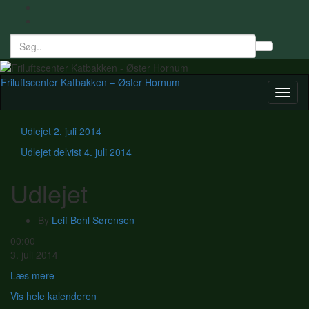
Search
Toggl
for:
searc
form
Friluftscenter Katbakken – Øster Hornum
Toggl
naviga
Udlejet
2. juli 2014
Udlejet delvist
4. juli 2014
Udlejet
By
Leif Bohl Sørensen
Udlejet
00:00
3. juli 2014
Læs mere
Vis hele kalenderen