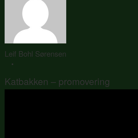
Leif Bohl Sørensen
Katbakken – promovering