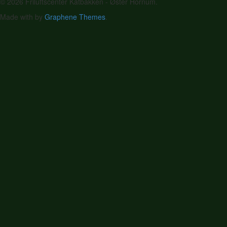
© 2026 Friluftscenter Katbakken - Øster Hornum.
Made with
by
Graphene Themes
.