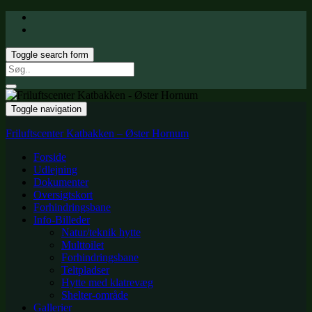
Toggle search form
Search
for:
Toggle navigation
Friluftscenter Katbakken – Øster Hornum
Forside
Udlejning
Dokumenter
Oversigtskort
Forhindringsbane
Info-Billeder
Natur/teknik hytte
Multtoilet
Forhindringsbane
Teltpladser
Hytte med klatrevæg
Shelter-område
Gallerier