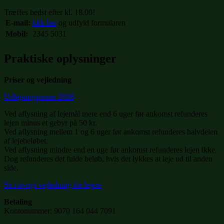
Træffes bedst efter kl. 18.00!
E-mail:
klik her
og udfyld formularen
Mobil:
2345 5031
Praktiske oplysninger
Priser og vejledning
Udlejningspriser 2026
Ved aflysning af lejemål mere end 6 uger før ankomst refunderes
lejen minus et gebyr på 50 kr.
Ved aflysning mellem 1 og 6 uger før ankomst refunderes halvdelen
af lejebeløbet.
Ved aflysning mindre end en uge før ankomst refunderes lejen ikke.
Dog refunderes det fulde beløb, hvis det lykkes at leje ud til anden
side.
Se i øvrigt vejledning for lejere
Betaling
Kontonummer: 9070 164 044 7091