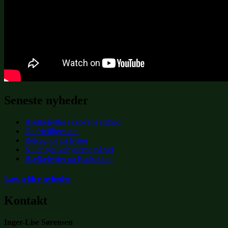
Seneste nyheder
Bjælkehytter i skovens stilhed
De frivilliges tur.
Rejsegilde på hytter
Nu er bjælkehytterne på vej
Bjælkehytter på Katbakken
Læs ældre nyheder
Kontakt
Inger-Lise Sørensen