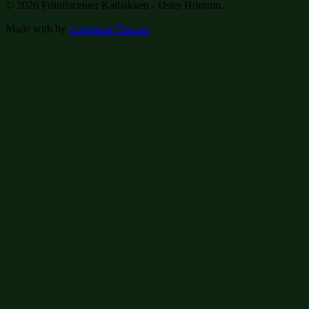
© 2026 Friluftscenter Katbakken - Øster Hornum.
Made with
by
Graphene Themes
.