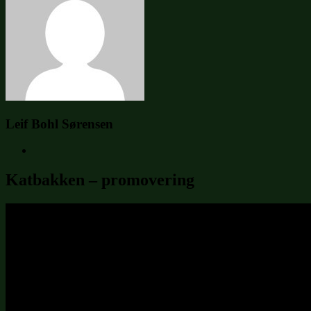
Leif Bohl Sørensen
Katbakken – promovering