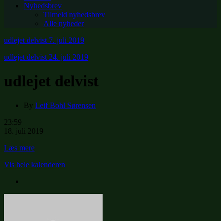
Nyhedsbrev
Tilmeld nyhedsbrev
Alle nyheder
udlejet delvist
7. juli 2019
udlejet delvist
24. juli 2019
udlejet delvist
By
Leif Bohl Sørensen
udlejet
23:59
delvist
18. juli 2019
Læs mere
Vis hele kalenderen