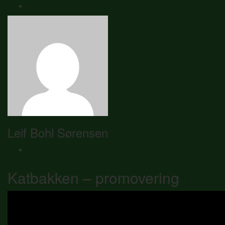
Leif Bohl Sørensen
Katbakken – promovering