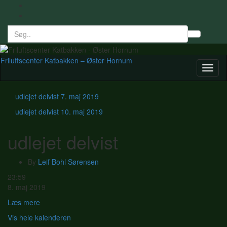
Search
Toggl
for:
searc
form
Friluftscenter Katbakken – Øster Hornum
Toggl
naviga
udlejet delvist
7. maj 2019
udlejet delvist
10. maj 2019
udlejet delvist
By
Leif Bohl Sørensen
udlejet
23:59
delvist
8. maj 2019
Læs mere
Vis hele kalenderen