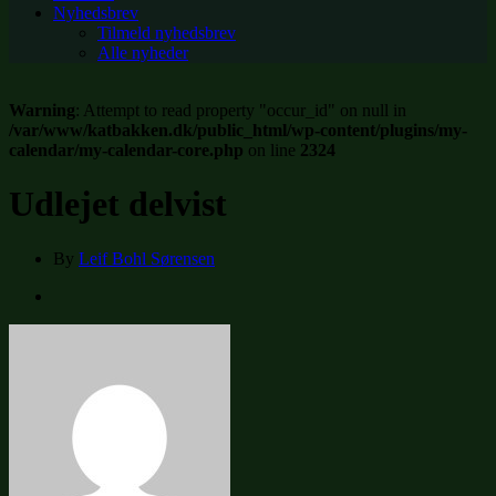
Nyhedsbrev
Tilmeld nyhedsbrev
Alle nyheder
Warning
: Attempt to read property "occur_id" on null in
/var/www/katbakken.dk/public_html/wp-content/plugins/my-
calendar/my-calendar-core.php
on line
2324
Udlejet delvist
By
Leif Bohl Sørensen