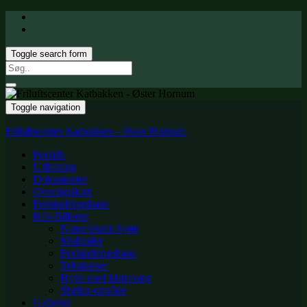
Toggle search form
Search
for:
Toggle navigation
Friluftscenter Katbakken – Øster Hornum
Forside
Udlejning
Dokumenter
Oversigtskort
Forhindringsbane
Info-Billeder
Natur/teknik hytte
Multtoilet
Forhindringsbane
Teltpladser
Hytte med klatrevæg
Shelter-område
Gallerier