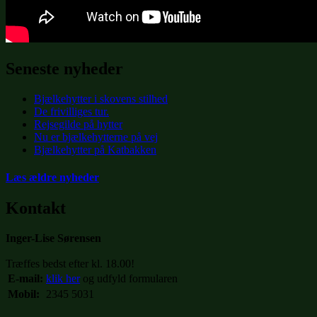
Seneste nyheder
Bjælkehytter i skovens stilhed
De frivilliges tur.
Rejsegilde på hytter
Nu er bjælkehytterne på vej
Bjælkehytter på Katbakken
Læs ældre nyheder
Kontakt
Inger-Lise Sørensen
Træffes bedst efter kl. 18.00!
E-mail:
klik her
og udfyld formularen
Mobil:
2345 5031