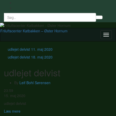
Search
Toggl
for:
searc
form
Friluftscenter Katbakken – Øster Hornum
Toggl
naviga
udlejet delvist
11. maj 2020
udlejet delvist
18. maj 2020
udlejet delvist
By
Leif Bohl Sørensen
udlejet
23:59
delvist
15. maj 2020
udlejet delvist
Læs mere