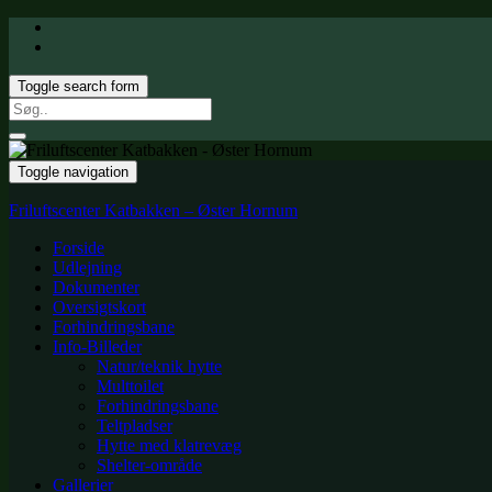
Toggle search form
Search
for:
Toggle navigation
Friluftscenter Katbakken – Øster Hornum
Forside
Udlejning
Dokumenter
Oversigtskort
Forhindringsbane
Info-Billeder
Natur/teknik hytte
Multtoilet
Forhindringsbane
Teltpladser
Hytte med klatrevæg
Shelter-område
Gallerier