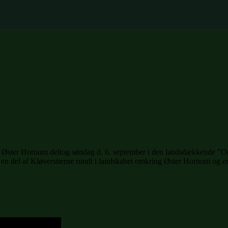
Øster Hornum deltog søndag d. 6. september i den landsdækkende ”Opera
på en del af Kløverstierne rundt i landskabet omkring Øster Hornum og 