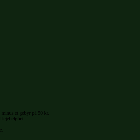
 minus et gebyr på 50 kr.
 lejebeløbet.
e.