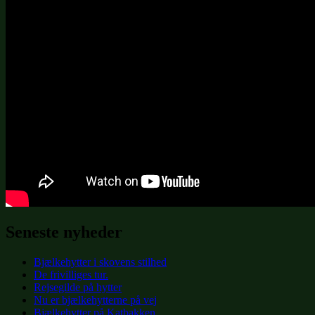
Seneste nyheder
Bjælkehytter i skovens stilhed
De frivilliges tur.
Rejsegilde på hytter
Nu er bjælkehytterne på vej
Bjælkehytter på Katbakken