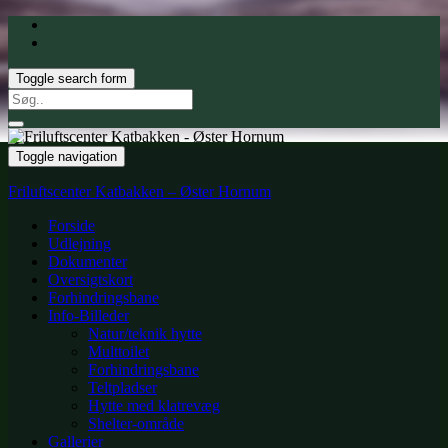
Toggle search form
Search
for:
Toggle navigation
Friluftscenter Katbakken – Øster Hornum
Forside
Udlejning
Dokumenter
Oversigtskort
Forhindringsbane
Info-Billeder
Natur/teknik hytte
Multtoilet
Forhindringsbane
Teltpladser
Hytte med klatrevæg
Shelter-område
Gallerier