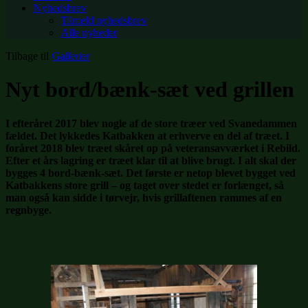
Nyhedsbrev
Tilmeld nyhedsbrev
Alle nyheder
Tilbage til
Gallerier
Nyt bord/bænk-sæt ved grillen
I efteråret 2017 blev nogle af de store træer ved Svanedammen
fældet. Det lykkedes Katbakken at erhverve en del af træet. I
foråret 2018 blev træet skåret op på veteransavværket i Rebild.
Efter et års lagring er træet klar til at blive brugt. I alt skal der
bygges 4 bord-bænk-sæt. Det første er netop blevet bygget ved
Katbakkens store grill – og taget over stedet er forlænget, så
man også kan sidde i tørvejr, hvis grillaftenen rammes af en
regnbyge.