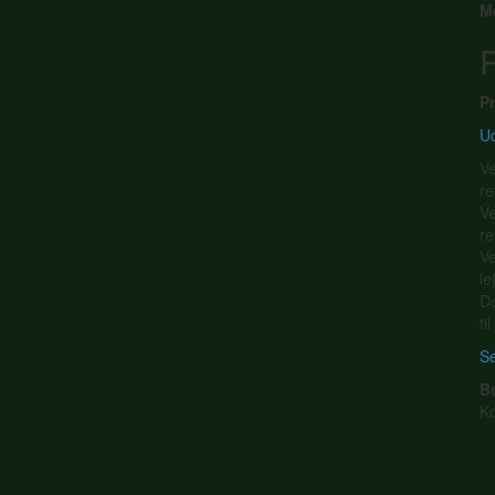
M
P
Pr
Ud
Ve
re
Ve
re
Ve
le
Do
ti
Se
B
K