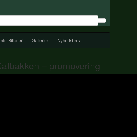
Info-Billeder
Gallerier
Nyhedsbrev
Katbakken – promovering