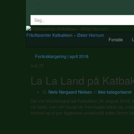
Search
for:
Friluftscenter Katbakken – Øster Hornum
Forside
U
Forårsklargøring i april 2018
aug
25
La La Land på Katba
By
Niels Nørgaard Nielsen
in
Ikke kategoriseret
Der var friluftsbiograf på Katbakken 24. august 2018, h
var koldt, men det havde de fremmødte klædt sig vinterl
himmel og et par flagermus underholdt inden filmen b