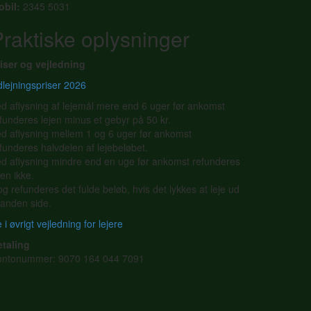
obil:
2345 5031
raktiske oplysninger
iser og vejledning
lejningspriser 2026
d aflysning af lejemål mere end 6 uger før ankomst
funderes lejen minus et gebyr på 50 kr.
d aflysning mellem 1 og 6 uger før ankomst
funderes halvdelen af lejebeløbet.
d aflysning mindre end en uge før ankomst refunderes
jen ikke.
g refunderes det fulde beløb, hvis det lykkes at leje ud
l anden side.
 i øvrigt vejledning for lejere
etaling
ontonummer: 9070 164 044 7091