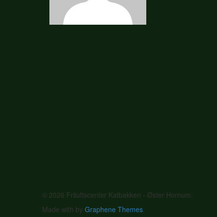
© 2026 Friluftscenter Katbakken - Øster Hornum.
Made with
by
Graphene Themes
.