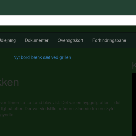
dlejning
Dokumenter
Oversigtskort
Forhindringsbane
Nyt bord-bænk sæt ved grillen
kken
vor filmen La La Land blev vist. Det var en hyggelig aften – det
igt på efter. Der var vindstille, månen skinnede fra en skyfri
egyndte.