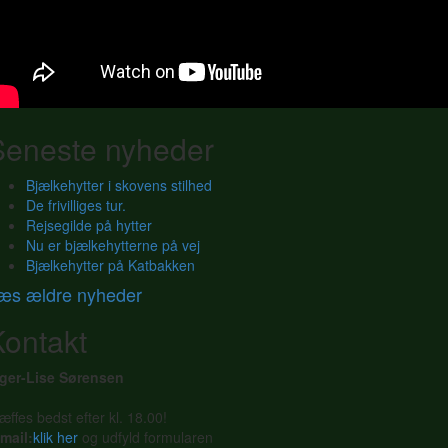
Seneste nyheder
Bjælkehytter i skovens stilhed
De frivilliges tur.
Rejsegilde på hytter
Nu er bjælkehytterne på vej
Bjælkehytter på Katbakken
æs ældre nyheder
Kontakt
nger-Lise Sørensen
æffes bedst efter kl. 18.00!
mail:
klik her
og udfyld formularen