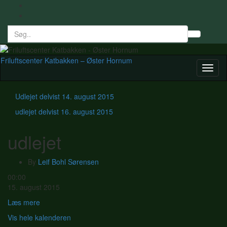
Search
Toggl
for:
searc
form
Friluftscenter Katbakken – Øster Hornum
Toggl
naviga
Udlejet delvist
14. august 2015
udlejet delvist
16. august 2015
udlejet
By
Leif Bohl Sørensen
udlejet
00:00
15. august 2015
Læs mere
Vis hele kalenderen