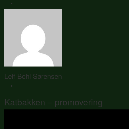
Leif Bohl Sørensen
Katbakken – promovering