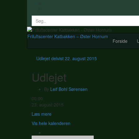
Search
for:
Friluftscenter Katbakken – Øster Hornum
Forside
U
Udlejet delvist
22. august 2015
Udlejet
By
Leif Bohl Sørensen
Udlejet
00:00
23. august 2015
Læs mere
Vis hele kalenderen