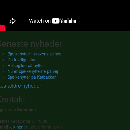
Seneste nyheder
Bjælkehytter i skovens stilhed
De frivilliges tur.
Rejsegilde på hytter
Nu er bjælkehytterne på vej
Bjælkehytter på Katbakken
æs ældre nyheder
Kontakt
nger-Lise Sørensen
æffes bedst efter kl. 18.00!
mail:
klik her
og udfyld formularen