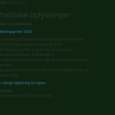
obil:
2345 5031
raktiske oplysninger
iser og vejledning
lejningspriser 2026
d aflysning af lejemål mere end 6 uger før ankomst
funderes lejen minus et gebyr på 50 kr.
d aflysning mellem 1 og 6 uger før ankomst
funderes halvdelen af lejebeløbet.
d aflysning mindre end en uge før ankomst refunderes
jen ikke.
g refunderes det fulde beløb, hvis det lykkes at leje ud
l anden side.
 i øvrigt vejledning for lejere
etaling
ontonummer: 9070 164 044 7091