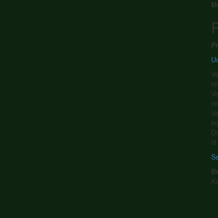
M
P
Pr
Ud
Ve
re
Ve
re
Ve
le
Do
ti
Se
B
K