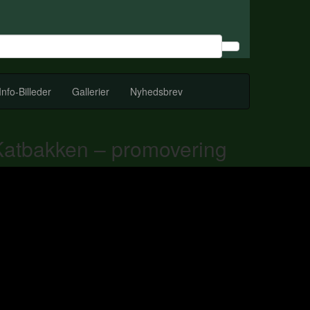
Info-Billeder
Gallerier
Nyhedsbrev
Katbakken – promovering