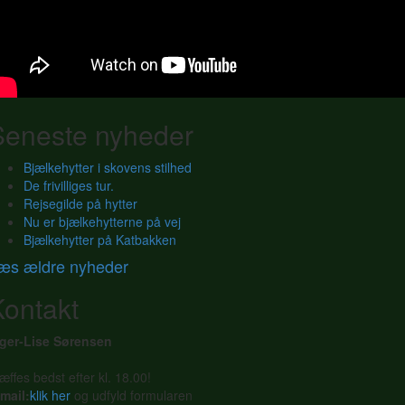
Seneste nyheder
Bjælkehytter i skovens stilhed
De frivilliges tur.
Rejsegilde på hytter
Nu er bjælkehytterne på vej
Bjælkehytter på Katbakken
æs ældre nyheder
Kontakt
nger-Lise Sørensen
æffes bedst efter kl. 18.00!
mail:
klik her
og udfyld formularen