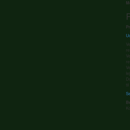
M
P
Pr
Ud
Ve
re
Ve
re
Ve
le
Do
ti
Se
B
K