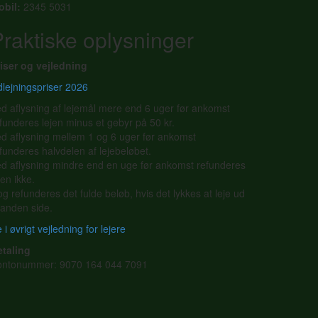
obil:
2345 5031
raktiske oplysninger
iser og vejledning
lejningspriser 2026
d aflysning af lejemål mere end 6 uger før ankomst
funderes lejen minus et gebyr på 50 kr.
d aflysning mellem 1 og 6 uger før ankomst
funderes halvdelen af lejebeløbet.
d aflysning mindre end en uge før ankomst refunderes
jen ikke.
g refunderes det fulde beløb, hvis det lykkes at leje ud
l anden side.
 i øvrigt vejledning for lejere
etaling
ontonummer: 9070 164 044 7091