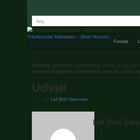
Search
for:
Friluftscenter Katbakken – Øster Hornum
Forside
U
Warning
: Attempt to read property "occur_id" on null 
content/plugins/my-calendar/my-calendar-core.ph
Udlejet
By
Leif Bohl Sørensen
Leif Bohl Sør