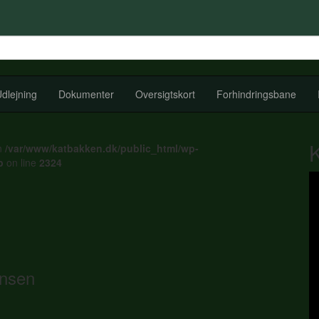
dlejning
Dokumenter
Oversigtskort
Forhindringsbane
in
/var/www/katbakken.dk/public_html/wp-
p
on line
2324
ensen