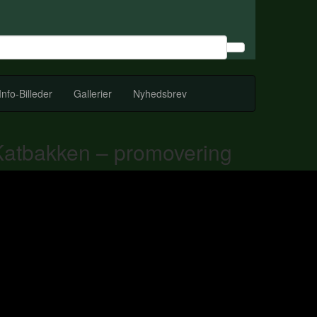
Info-Billeder
Gallerier
Nyhedsbrev
Katbakken – promovering