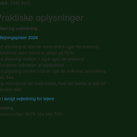
obil:
2345 5031
raktiske oplysninger
iser og vejledning
lejningspriser 2026
d aflysning af lejemål mere end 6 uger før ankomst
funderes lejen minus et gebyr på 50 kr.
d aflysning mellem 1 og 6 uger før ankomst
funderes halvdelen af lejebeløbet.
d aflysning mindre end en uge før ankomst refunderes
jen ikke.
g refunderes det fulde beløb, hvis det lykkes at leje ud
l anden side.
 i øvrigt vejledning for lejere
etaling
ontonummer: 9070 164 044 7091