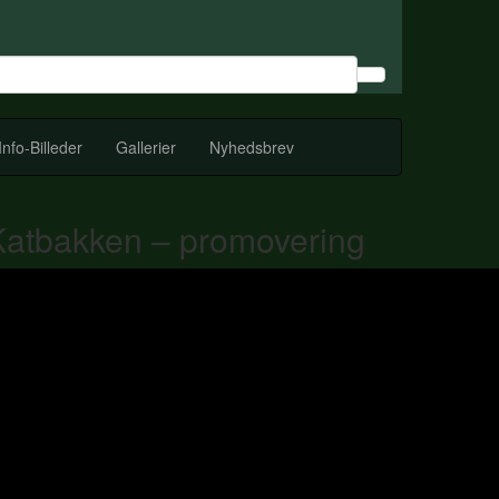
Info-Billeder
Gallerier
Nyhedsbrev
Katbakken – promovering