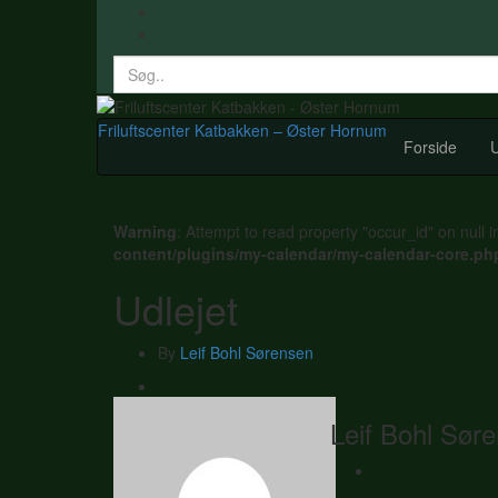
Search
for:
Friluftscenter Katbakken – Øster Hornum
Forside
U
Warning
: Attempt to read property "occur_id" on null 
content/plugins/my-calendar/my-calendar-core.ph
Udlejet
By
Leif Bohl Sørensen
Leif Bohl Sør