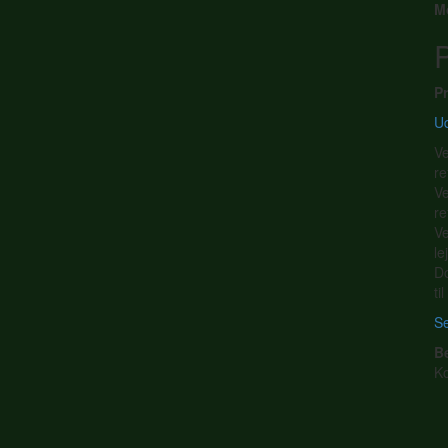
M
P
Pr
Ud
Ve
re
Ve
re
Ve
le
Do
ti
Se
B
K