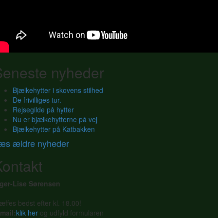
Seneste nyheder
Bjælkehytter i skovens stilhed
De frivilliges tur.
Rejsegilde på hytter
Nu er bjælkehytterne på vej
Bjælkehytter på Katbakken
æs ældre nyheder
Kontakt
nger-Lise Sørensen
æffes bedst efter kl. 18.00!
mail:
klik her
og udfyld formularen