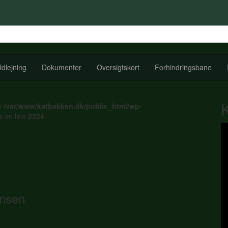
dlejning
Dokumenter
Oversigtskort
Forhindringsbane
in
/var/www/katbakken.dk/public_html/wp-
p
on line
2324
ensen