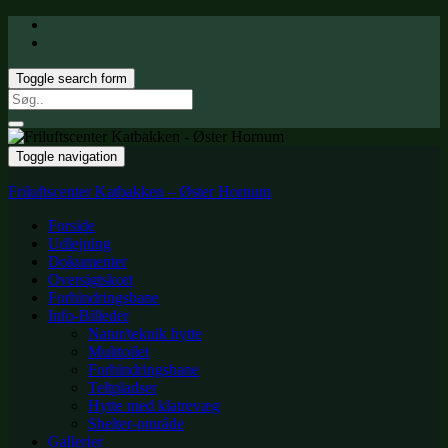
Toggle search form
Search
for:
Toggle navigation
Friluftscenter Katbakken – Øster Hornum
Forside
Udlejning
Dokumenter
Oversigtskort
Forhindringsbane
Info-Billeder
Natur/teknik hytte
Multtoilet
Forhindringsbane
Teltpladser
Hytte med klatrevæg
Shelter-område
Gallerier