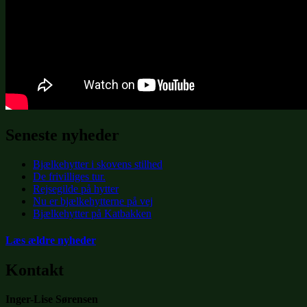
Seneste nyheder
Bjælkehytter i skovens stilhed
De frivilliges tur.
Rejsegilde på hytter
Nu er bjælkehytterne på vej
Bjælkehytter på Katbakken
Læs ældre nyheder
Kontakt
Inger-Lise Sørensen