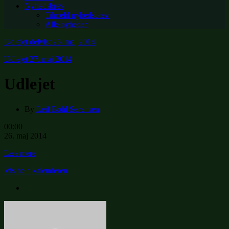
Nyhedsbrev
Tilmeld nyhedsbrev
Alle nyheder
Udlejet delvist
25. maj 2014
Udlejet
27. maj 2014
Udlejet
By
Leif Bohl Sørensen
Udlejet
00:00
26. maj 2014
Læs mere
Vis hele kalenderen