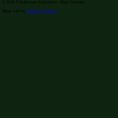
© 2026 Friluftscenter Katbakken - Øster Hornum.
Made with
by
Graphene Themes
.