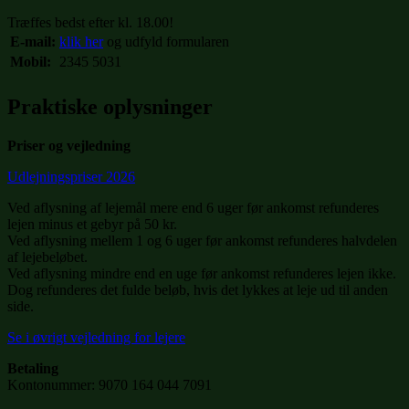
Træffes bedst efter kl. 18.00!
E-mail:
klik her
og udfyld formularen
Mobil:
2345 5031
Praktiske oplysninger
Priser og vejledning
Udlejningspriser 2026
Ved aflysning af lejemål mere end 6 uger før ankomst refunderes
lejen minus et gebyr på 50 kr.
Ved aflysning mellem 1 og 6 uger før ankomst refunderes halvdelen
af lejebeløbet.
Ved aflysning mindre end en uge før ankomst refunderes lejen ikke.
Dog refunderes det fulde beløb, hvis det lykkes at leje ud til anden
side.
Se i øvrigt vejledning for lejere
Betaling
Kontonummer: 9070 164 044 7091