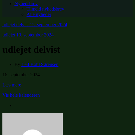
Nyhedsbrev
Tilmeld nyhedsbrev
Alle nyheder
udlejet delvist
15. september 2024
udlejet
19. september 2024
udlejet delvist
By
Leif Bohl Sørensen
udlejet
16. september 2024
delvist
Læs mere
Vis hele kalenderen