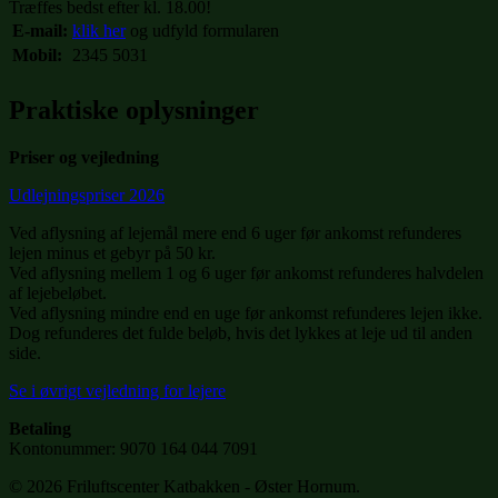
Træffes bedst efter kl. 18.00!
E-mail:
klik her
og udfyld formularen
Mobil:
2345 5031
Praktiske oplysninger
Priser og vejledning
Udlejningspriser 2026
Ved aflysning af lejemål mere end 6 uger før ankomst refunderes
lejen minus et gebyr på 50 kr.
Ved aflysning mellem 1 og 6 uger før ankomst refunderes halvdelen
af lejebeløbet.
Ved aflysning mindre end en uge før ankomst refunderes lejen ikke.
Dog refunderes det fulde beløb, hvis det lykkes at leje ud til anden
side.
Se i øvrigt vejledning for lejere
Betaling
Kontonummer: 9070 164 044 7091
© 2026 Friluftscenter Katbakken - Øster Hornum.