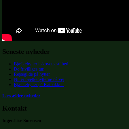
Seneste nyheder
Bjælkehytter i skovens stilhed
De frivilliges tur.
Rejsegilde på hytter
Nu er bjælkehytterne på vej
Bjælkehytter på Katbakken
Læs ældre nyheder
Kontakt
Inger-Lise Sørensen