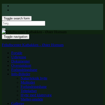
Toggle search form
Search
for:
Toggle navigation
Friluftscenter Katbakken – Øster Hornum
Forside
Udlejning
Dokumenter
Oversigtskort
Forhindringsbane
Info-Billeder
Natur/teknik hytte
Multtoilet
Forhindringsbane
Teltpladser
Hytte med klatrevæg
Shelter-område
Gallerier