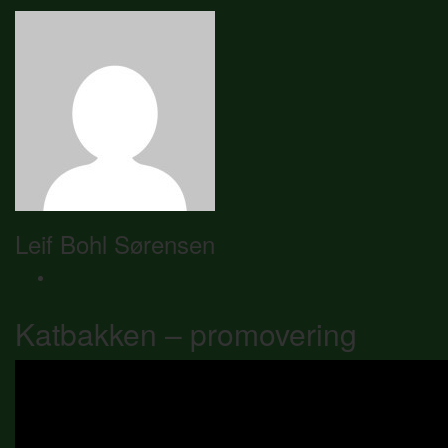
Leif Bohl Sørensen
Katbakken – promovering