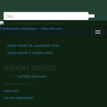
Search
Toggl
for:
searc
form
Friluftscenter Katbakken – Øster Hornum
Toggl
naviga
udlejet delvist
28. september 2024
udlejet delvist
3. oktober 2024
udlejet delvist
By
Leif Bohl Sørensen
udlejet
29. september 2024
delvist
Læs mere
Vis hele kalenderen