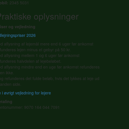
obil:
2345 5031
raktiske oplysninger
iser og vejledning
lejningspriser 2026
d aflysning af lejemål mere end 6 uger før ankomst
funderes lejen minus et gebyr på 50 kr.
d aflysning mellem 1 og 6 uger før ankomst
funderes halvdelen af lejebeløbet.
d aflysning mindre end en uge før ankomst refunderes
jen ikke.
g refunderes det fulde beløb, hvis det lykkes at leje ud
l anden side.
 i øvrigt vejledning for lejere
etaling
ontonummer: 9070 164 044 7091