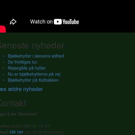
Seneste nyheder
Bjælkehytter i skovens stilhed
De frivilliges tur.
Rejsegilde på hytter
Nu er bjælkehytterne på vej
Bjælkehytter på Katbakken
æs ældre nyheder
Kontakt
nger-Lise Sørensen
æffes bedst efter kl. 18.00!
mail:
klik her
og udfyld formularen