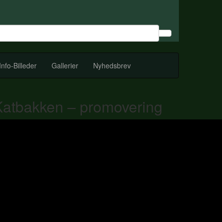
Info-Billeder
Gallerier
Nyhedsbrev
Katbakken – promovering