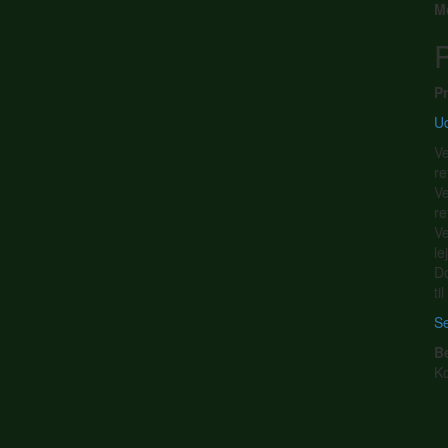
M
P
Pr
Ud
Ve
re
Ve
re
Ve
le
Do
ti
Se
B
K