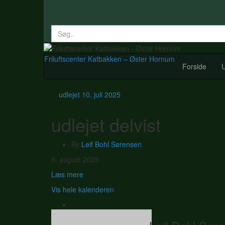
Search
for:
Friluftscenter Katbakken – Øster Hornum
Forside
U
udlejet
10. juli 2025
udlejet delvist
By
Leif Bohl Sørensen
udlejet
8. august 2025
delvist
Læs mere
Vis hele kalenderen