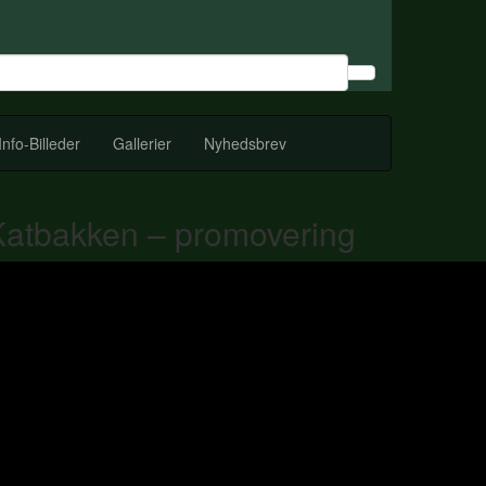
Info-Billeder
Gallerier
Nyhedsbrev
Katbakken – promovering