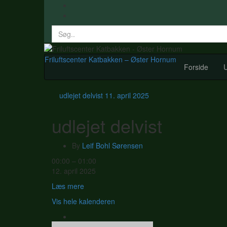
Search
for:
Friluftscenter Katbakken – Øster Hornum
Forside
U
udlejet delvist
11. april 2025
udlejet delvist
By
Leif Bohl Sørensen
udlejet
00:00
–
01:00
delvist
12. april 2025
Læs mere
Vis hele kalenderen