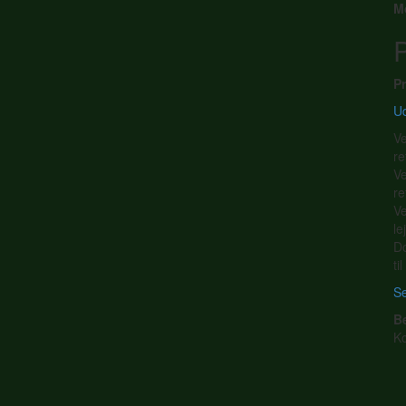
M
P
Pr
Ud
Ve
re
Ve
re
Ve
le
Do
ti
Se
B
K