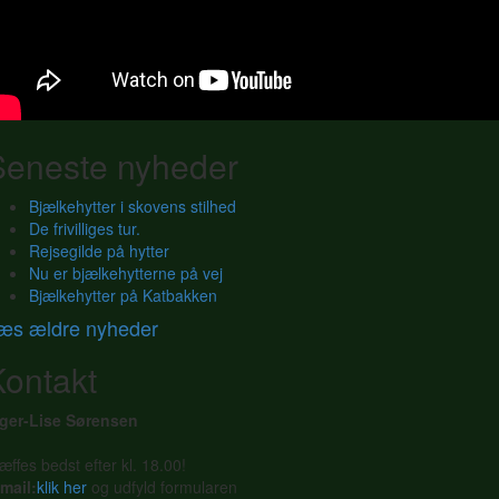
Seneste nyheder
Bjælkehytter i skovens stilhed
De frivilliges tur.
Rejsegilde på hytter
Nu er bjælkehytterne på vej
Bjælkehytter på Katbakken
æs ældre nyheder
Kontakt
nger-Lise Sørensen
æffes bedst efter kl. 18.00!
mail:
klik her
og udfyld formularen