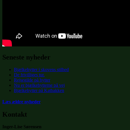
Seneste nyheder
Bjælkehytter i skovens stilhed
De frivilliges tur.
Rejsegilde på hytter
Nu er bjælkehytterne på vej
Bjælkehytter på Katbakken
Læs ældre nyheder
Kontakt
Inger-Lise Sørensen