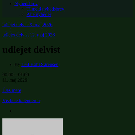
Nyhedsbrev
Tilmeld nyhedsbrev
Alle nyheder
udlejet delvist
9. maj 2026
udlejet delvist
12. maj 2026
udlejet delvist
By
Leif Bohl Sørensen
udlejet
00:00
–
01:00
delvist
11. maj 2026
Læs mere
Vis hele kalenderen