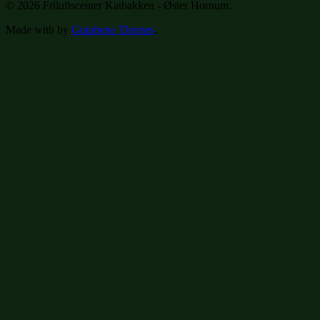
© 2026 Friluftscenter Katbakken - Øster Hornum.
Made with
by
Graphene Themes
.