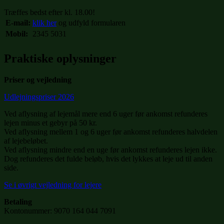
Træffes bedst efter kl. 18.00!
E-mail:
klik her
og udfyld formularen
Mobil:
2345 5031
Praktiske oplysninger
Priser og vejledning
Udlejningspriser 2026
Ved aflysning af lejemål mere end 6 uger før ankomst refunderes
lejen minus et gebyr på 50 kr.
Ved aflysning mellem 1 og 6 uger før ankomst refunderes halvdelen
af lejebeløbet.
Ved aflysning mindre end en uge før ankomst refunderes lejen ikke.
Dog refunderes det fulde beløb, hvis det lykkes at leje ud til anden
side.
Se i øvrigt vejledning for lejere
Betaling
Kontonummer: 9070 164 044 7091