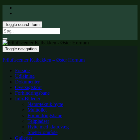
Toggle search form
Search
for:
Toggle navigation
Friluftscenter Katbakken – Øster Hornum
Forside
Udlejning
Dokumenter
Oversigtskort
Forhindringsbane
Info-Billeder
Natur/teknik hytte
Multtoilet
Forhindringsbane
Teltpladser
Hytte med klatrevæg
Shelter-område
Gallerier