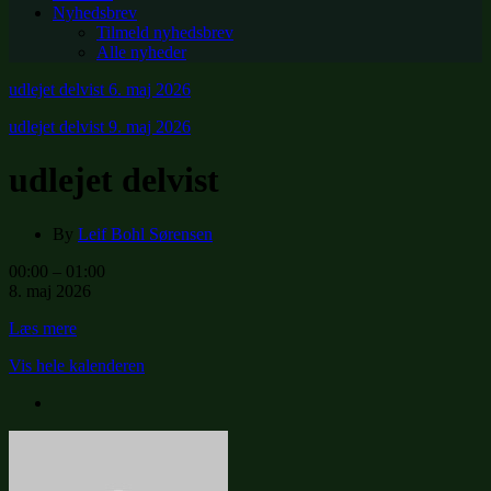
Nyhedsbrev
Tilmeld nyhedsbrev
Alle nyheder
udlejet delvist
6. maj 2026
udlejet delvist
9. maj 2026
udlejet delvist
By
Leif Bohl Sørensen
udlejet
00:00
–
01:00
delvist
8. maj 2026
Læs mere
Vis hele kalenderen