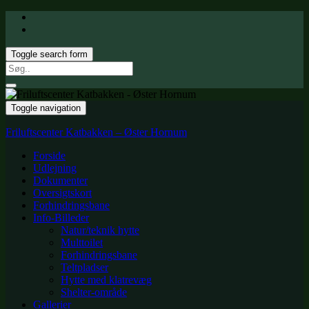
Toggle search form
Search
for:
Toggle navigation
Friluftscenter Katbakken – Øster Hornum
Forside
Udlejning
Dokumenter
Oversigtskort
Forhindringsbane
Info-Billeder
Natur/teknik hytte
Multtoilet
Forhindringsbane
Teltpladser
Hytte med klatrevæg
Shelter-område
Gallerier