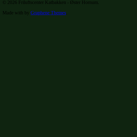
© 2026 Friluftscenter Katbakken - Øster Hornum.
Made with
by
Graphene Themes
.