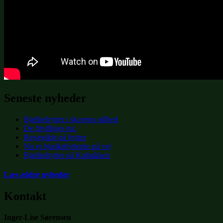
Seneste nyheder
Bjælkehytter i skovens stilhed
De frivilliges tur.
Rejsegilde på hytter
Nu er bjælkehytterne på vej
Bjælkehytter på Katbakken
Læs ældre nyheder
Kontakt
Inger-Lise Sørensen