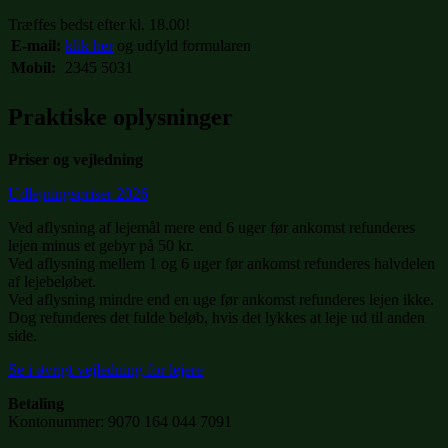
Træffes bedst efter kl. 18.00!
E-mail:
klik her
og udfyld formularen
Mobil:
2345 5031
Praktiske oplysninger
Priser og vejledning
Udlejningspriser 2026
Ved aflysning af lejemål mere end 6 uger før ankomst refunderes
lejen minus et gebyr på 50 kr.
Ved aflysning mellem 1 og 6 uger før ankomst refunderes halvdelen
af lejebeløbet.
Ved aflysning mindre end en uge før ankomst refunderes lejen ikke.
Dog refunderes det fulde beløb, hvis det lykkes at leje ud til anden
side.
Se i øvrigt vejledning for lejere
Betaling
Kontonummer: 9070 164 044 7091