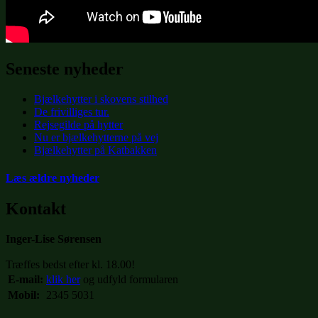
Seneste nyheder
Bjælkehytter i skovens stilhed
De frivilliges tur.
Rejsegilde på hytter
Nu er bjælkehytterne på vej
Bjælkehytter på Katbakken
Læs ældre nyheder
Kontakt
Inger-Lise Sørensen
Træffes bedst efter kl. 18.00!
E-mail:
klik her
og udfyld formularen
Mobil:
2345 5031