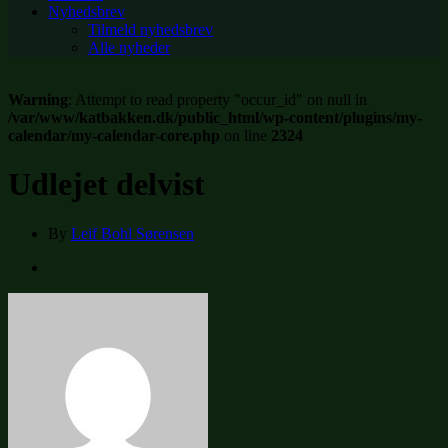
Nyhedsbrev
Tilmeld nyhedsbrev
Alle nyheder
Warning
: Attempt to read property "occur_id" on null in
/var/www/katbakken.dk/public_html/wp-content/plugins/my-
calendar/my-calendar-core.php
on line
2324
Udlejet delvist
By
Leif Bohl Sørensen