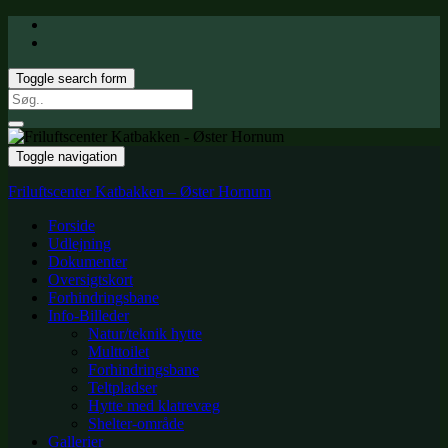
Toggle search form
Search
for:
Toggle navigation
Friluftscenter Katbakken – Øster Hornum
Forside
Udlejning
Dokumenter
Oversigtskort
Forhindringsbane
Info-Billeder
Natur/teknik hytte
Multtoilet
Forhindringsbane
Teltpladser
Hytte med klatrevæg
Shelter-område
Gallerier