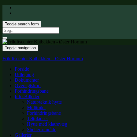
Toggle search form
Search
for:
Toggle navigation
Friluftscenter Katbakken – Øster Hornum
Forside
Udlejning
Dokumenter
Oversigtskort
Forhindringsbane
Info-Billeder
Natur/teknik hytte
Multtoilet
Forhindringsbane
Teltpladser
Hytte med klatrevæg
Shelter-område
Gallerier