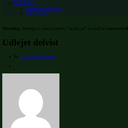
Nyhedsbrev
Tilmeld nyhedsbrev
Alle nyheder
Warning
: Attempt to read property "occur_id" on null in
/var/www/k
Udlejet delvist
By
Leif Bohl Sørensen