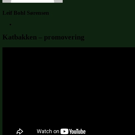
Leif Bohl Sørensen
Katbakken – promovering