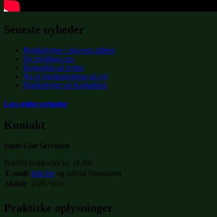
Seneste nyheder
Bjælkehytter i skovens stilhed
De frivilliges tur.
Rejsegilde på hytter
Nu er bjælkehytterne på vej
Bjælkehytter på Katbakken
Læs ældre nyheder
Kontakt
Inger-Lise Sørensen
Træffes bedst efter kl. 18.00!
E-mail:
klik her
og udfyld formularen
Mobil:
2345 5031
Praktiske oplysninger