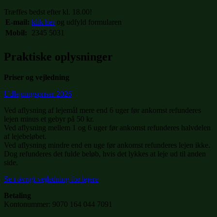
Træffes bedst efter kl. 18.00!
E-mail:
klik her
og udfyld formularen
Mobil:
2345 5031
Praktiske oplysninger
Priser og vejledning
Udlejningspriser 2026
Ved aflysning af lejemål mere end 6 uger før ankomst refunderes
lejen minus et gebyr på 50 kr.
Ved aflysning mellem 1 og 6 uger før ankomst refunderes halvdelen
af lejebeløbet.
Ved aflysning mindre end en uge før ankomst refunderes lejen ikke.
Dog refunderes det fulde beløb, hvis det lykkes at leje ud til anden
side.
Se i øvrigt vejledning for lejere
Betaling
Kontonummer: 9070 164 044 7091