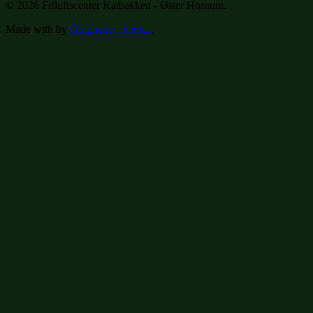
© 2026 Friluftscenter Katbakken - Øster Hornum.
Made with
by
Graphene Themes
.