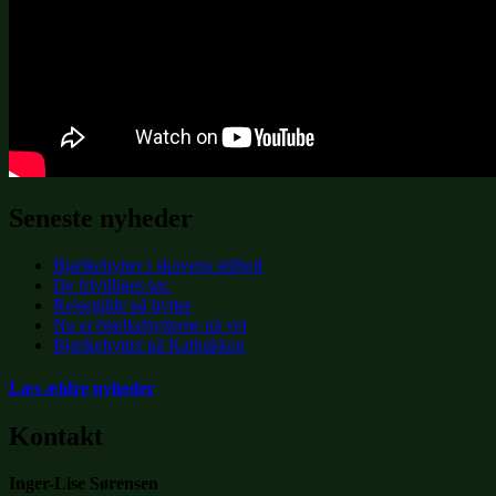
Seneste nyheder
Bjælkehytter i skovens stilhed
De frivilliges tur.
Rejsegilde på hytter
Nu er bjælkehytterne på vej
Bjælkehytter på Katbakken
Læs ældre nyheder
Kontakt
Inger-Lise Sørensen