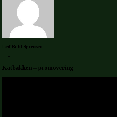
Leif Bohl Sørensen
Katbakken – promovering