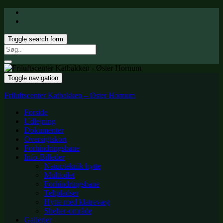
Toggle search form
Search
for:
Toggle navigation
Friluftscenter Katbakken – Øster Hornum
Forside
Udlejning
Dokumenter
Oversigtskort
Forhindringsbane
Info-Billeder
Natur/teknik hytte
Multtoilet
Forhindringsbane
Teltpladser
Hytte med klatrevæg
Shelter-område
Gallerier