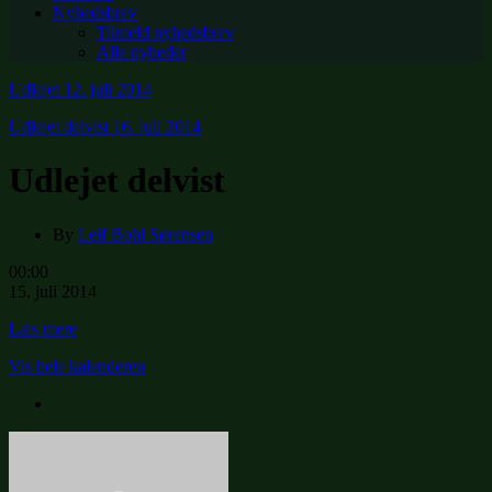
Nyhedsbrev
Tilmeld nyhedsbrev
Alle nyheder
Udlejet
12. juli 2014
Udlejet delvist
16. juli 2014
Udlejet delvist
By
Leif Bohl Sørensen
Udlejet
00:00
delvist
15. juli 2014
Læs mere
Vis hele kalenderen