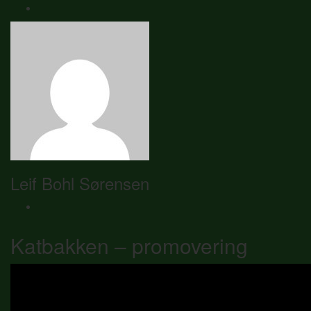
Leif Bohl Sørensen
Katbakken – promovering