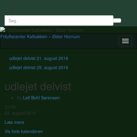
Search
Toggl
for:
searc
form
Friluftscenter Katbakken – Øster Hornum
Toggl
naviga
udlejet delvist
21. august 2016
udlejet delvist
25. august 2016
udlejet delvist
By
Leif Bohl Sørensen
udlejet
23:59
delvist
22. august 2016
Læs mere
Vis hele kalenderen