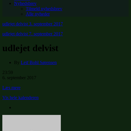
Nyhedsbrev
Tilmeld nyhedsbrev
Alle nyheder
udlejet delvist
3. september 2017
udlejet delvist
7. september 2017
udlejet delvist
By
Leif Bohl Sørensen
udlejet
23:59
delvist
6. september 2017
Læs mere
Vis hele kalenderen