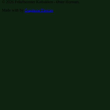
© 2026 Friluftscenter Katbakken - Øster Hornum.
Made with
by
Graphene Themes
.