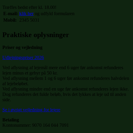
Træffes bedst efter kl. 18.00!
E-mail:
klik her
og udfyld formularen
Mobil:
2345 5031
Praktiske oplysninger
Priser og vejledning
Udlejningspriser 2026
Ved aflysning af lejemål mere end 6 uger før ankomst refunderes
lejen minus et gebyr på 50 kr.
Ved aflysning mellem 1 og 6 uger før ankomst refunderes halvdelen
af lejebeløbet.
Ved aflysning mindre end en uge før ankomst refunderes lejen ikke.
Dog refunderes det fulde beløb, hvis det lykkes at leje ud til anden
side.
Se i øvrigt vejledning for lejere
Betaling
Kontonummer: 9070 164 044 7091