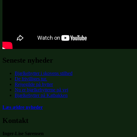
Seneste nyheder
Bjælkehytter i skovens stilhed
De frivilliges tur.
Rejsegilde på hytter
Nu er bjælkehytterne på vej
Bjælkehytter på Katbakken
Læs ældre nyheder
Kontakt
Inger-Lise Sørensen