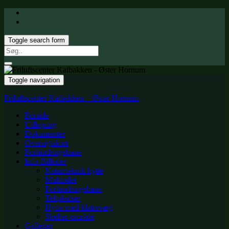
Toggle search form
Search
for:
Toggle navigation
Friluftscenter Katbakken – Øster Hornum
Forside
Udlejning
Dokumenter
Oversigtskort
Forhindringsbane
Info-Billeder
Natur/teknik hytte
Multtoilet
Forhindringsbane
Teltpladser
Hytte med klatrevæg
Shelter-område
Gallerier