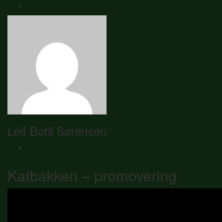
Leif Bohl Sørensen
Katbakken – promovering