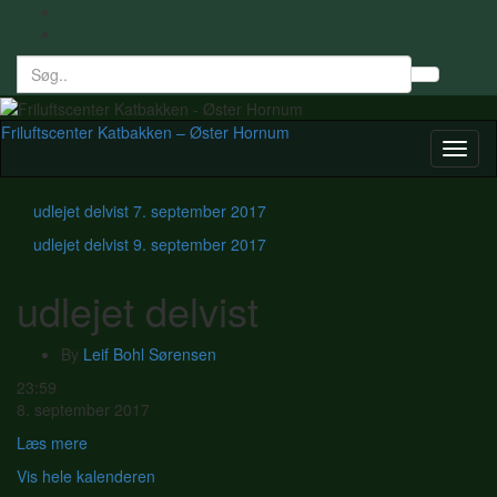
Search
Toggl
for:
searc
form
Friluftscenter Katbakken – Øster Hornum
Toggl
naviga
udlejet delvist
7. september 2017
udlejet delvist
9. september 2017
udlejet delvist
By
Leif Bohl Sørensen
udlejet
23:59
delvist
8. september 2017
Læs mere
Vis hele kalenderen