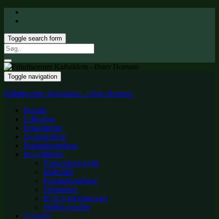
Toggle search form
Search
for:
Toggle navigation
Friluftscenter Katbakken – Øster Hornum
Forside
Udlejning
Dokumenter
Oversigtskort
Forhindringsbane
Info-Billeder
Natur/teknik hytte
Multtoilet
Forhindringsbane
Teltpladser
Hytte med klatrevæg
Shelter-område
Gallerier