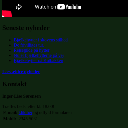
Seneste nyheder
Bjælkehytter i skovens stilhed
De frivilliges tur.
Rejsegilde på hytter
Nu er bjælkehytterne på vej
Bjælkehytter på Katbakken
Læs ældre nyheder
Kontakt
Inger-Lise Sørensen
Træffes bedst efter kl. 18.00!
E-mail:
klik her
og udfyld formularen
Mobil:
2345 5031