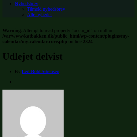
Nyhedsbrev
Tilmeld nyhedsbrev
Alle nyheder
Warning
: Attempt to read property "occur_id" on null in
/var/www/katbakken.dk/public_html/wp-content/plugins/my-
calendar/my-calendar-core.php
on line
2324
Udlejet delvist
By
Leif Bohl Sørensen