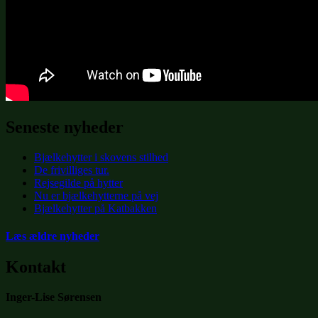
Seneste nyheder
Bjælkehytter i skovens stilhed
De frivilliges tur.
Rejsegilde på hytter
Nu er bjælkehytterne på vej
Bjælkehytter på Katbakken
Læs ældre nyheder
Kontakt
Inger-Lise Sørensen