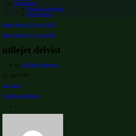
Nyhedsbrev
Tilmeld nyhedsbrev
Alle nyheder
udlejet delvist
20. juni 2020
udlejet delvist
23. juni 2020
udlejet delvist
By
Leif Bohl Sørensen
udlejet
22. juni 2020
delvist
Læs mere
Vis hele kalenderen