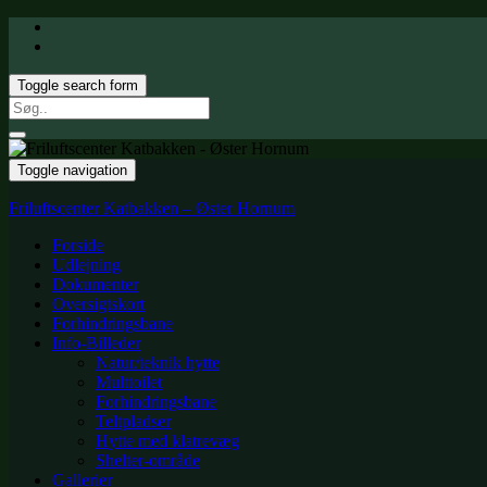
Toggle search form
Search
for:
Toggle navigation
Friluftscenter Katbakken – Øster Hornum
Forside
Udlejning
Dokumenter
Oversigtskort
Forhindringsbane
Info-Billeder
Natur/teknik hytte
Multtoilet
Forhindringsbane
Teltpladser
Hytte med klatrevæg
Shelter-område
Gallerier