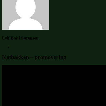
Leif Bohl Sørensen
Katbakken – promovering