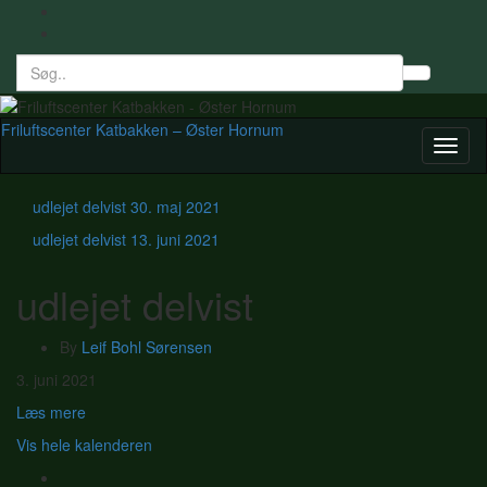
Search
Toggl
for:
searc
form
Friluftscenter Katbakken – Øster Hornum
Toggl
naviga
udlejet delvist
30. maj 2021
udlejet delvist
13. juni 2021
udlejet delvist
By
Leif Bohl Sørensen
udlejet
3. juni 2021
delvist
Læs mere
Vis hele kalenderen