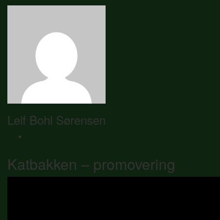
Leif Bohl Sørensen
Katbakken – promovering