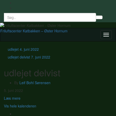
Search
Toggl
for:
searc
form
Friluftscenter Katbakken – Øster Hornum
Toggl
naviga
udlejet
4. juni 2022
udlejet delvist
7. juni 2022
udlejet delvist
By
Leif Bohl Sørensen
udlejet
5. juni 2022
delvist
Læs mere
Vis hele kalenderen