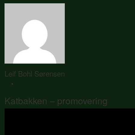
Leif Bohl Sørensen
Katbakken – promovering