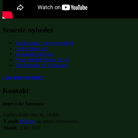
Seneste nyheder
Bjælkehytter i skovens stilhed
De frivilliges tur.
Rejsegilde på hytter
Nu er bjælkehytterne på vej
Bjælkehytter på Katbakken
Læs ældre nyheder
Kontakt
Inger-Lise Sørensen
Træffes bedst efter kl. 18.00!
E-mail:
klik her
og udfyld formularen
Mobil:
2345 5031