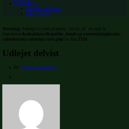
Nyhedsbrev
Tilmeld nyhedsbrev
Alle nyheder
Warning
: Attempt to read property "occur_id" on null in
/var/www/katbakken.dk/public_html/wp-content/plugins/my-
calendar/my-calendar-core.php
on line
2324
Udlejet delvist
By
Leif Bohl Sørensen