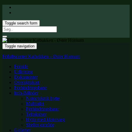
Toggle search form
Search
for:
Toggle navigation
Friluftscenter Katbakken – Øster Hornum
Forside
Udlejning
Dokumenter
Oversigtskort
Forhindringsbane
Info-Billeder
Natur/teknik hytte
Multtoilet
Forhindringsbane
Teltpladser
Hytte med klatrevæg
Shelter-område
Gallerier