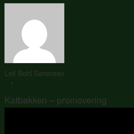
Leif Bohl Sørensen
Katbakken – promovering