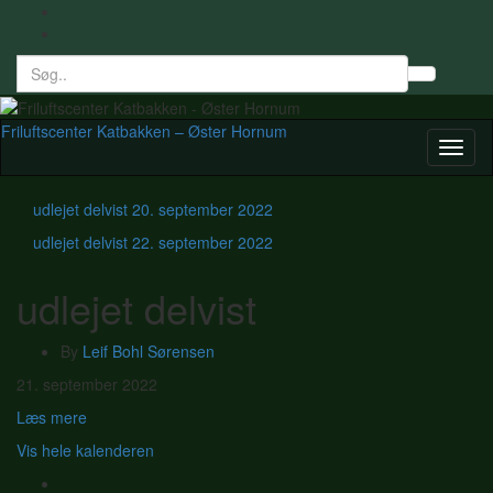
Search
Toggl
for:
searc
form
Friluftscenter Katbakken – Øster Hornum
Toggl
naviga
udlejet delvist
20. september 2022
udlejet delvist
22. september 2022
udlejet delvist
By
Leif Bohl Sørensen
udlejet
21. september 2022
delvist
Læs mere
Vis hele kalenderen