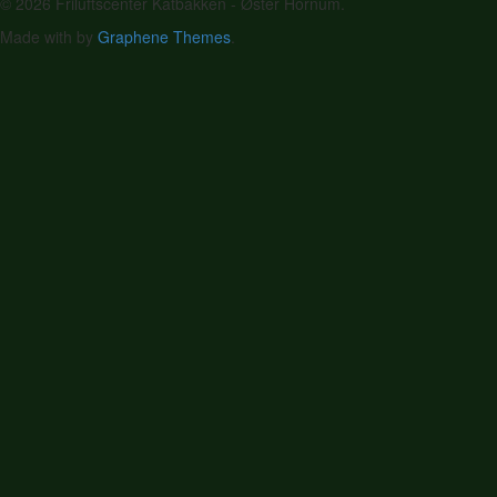
© 2026 Friluftscenter Katbakken - Øster Hornum.
Made with
by
Graphene Themes
.