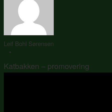
Leif Bohl Sørensen
Katbakken – promovering