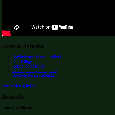
Seneste nyheder
Bjælkehytter i skovens stilhed
De frivilliges tur.
Rejsegilde på hytter
Nu er bjælkehytterne på vej
Bjælkehytter på Katbakken
Læs ældre nyheder
Kontakt
Inger-Lise Sørensen