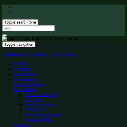
Toggle search form
Search
for:
Toggle navigation
Friluftscenter Katbakken – Øster Hornum
Forside
Udlejning
Dokumenter
Oversigtskort
Forhindringsbane
Info-Billeder
Natur/teknik hytte
Multtoilet
Forhindringsbane
Teltpladser
Hytte med klatrevæg
Shelter-område
Gallerier