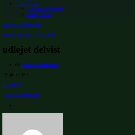
Nyhedsbrev
Tilmeld nyhedsbrev
Alle nyheder
udlejet
18. juni 2023
udlejet delvist
23. juni 2023
udlejet delvist
By
Leif Bohl Sørensen
udlejet
22. juni 2023
delvist
Læs mere
Vis hele kalenderen