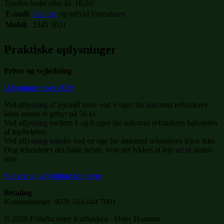
Træffes bedst efter kl. 18.00!
E-mail:
klik her
og udfyld formularen
Mobil:
2345 5031
Praktiske oplysninger
Priser og vejledning
Udlejningspriser 2026
Ved aflysning af lejemål mere end 6 uger før ankomst refunderes
lejen minus et gebyr på 50 kr.
Ved aflysning mellem 1 og 6 uger før ankomst refunderes halvdelen
af lejebeløbet.
Ved aflysning mindre end en uge før ankomst refunderes lejen ikke.
Dog refunderes det fulde beløb, hvis det lykkes at leje ud til anden
side.
Se i øvrigt vejledning for lejere
Betaling
Kontonummer: 9070 164 044 7091
© 2026 Friluftscenter Katbakken - Øster Hornum.