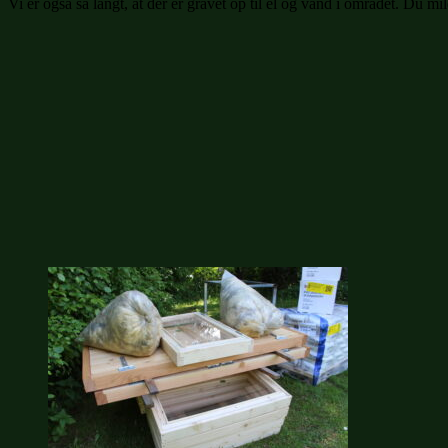
Vi er også så langt, at der er gravet op til el og vand i området. Du m