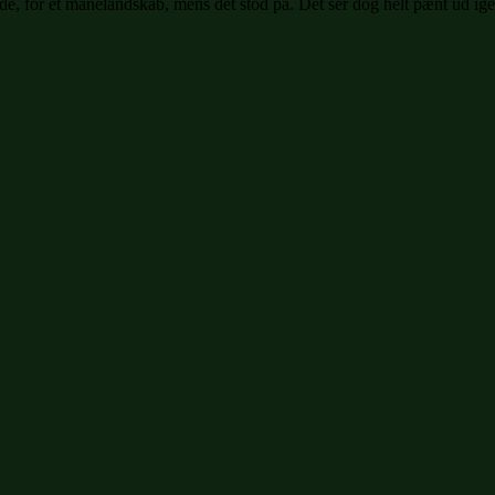
ilde, for et månelandskab, mens det stod på. Det ser dog helt pænt ud ige