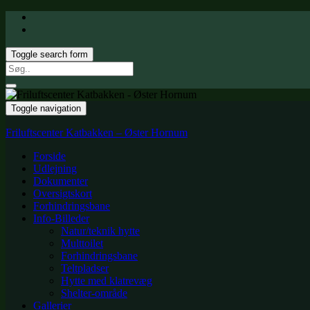
Toggle search form
Search
for:
Toggle navigation
Friluftscenter Katbakken – Øster Hornum
Forside
Udlejning
Dokumenter
Oversigtskort
Forhindringsbane
Info-Billeder
Natur/teknik hytte
Multtoilet
Forhindringsbane
Teltpladser
Hytte med klatrevæg
Shelter-område
Gallerier