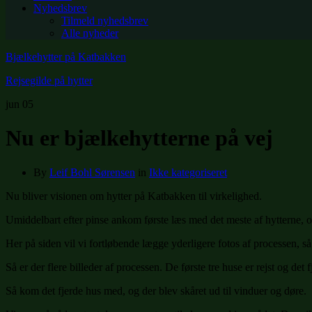
Nyhedsbrev
Tilmeld nyhedsbrev
Alle nyheder
Bjælkehytter på Katbakken
Rejsegilde på hytter
jun
05
Nu er bjælkehytterne på vej
By
Leif Bohl Sørensen
in
Ikke kategoriseret
Nu bliver visionen om hytter på Katbakken til virkelighed.
Umiddelbart efter pinse ankom første læs med det meste af hytterne, o
Her på siden vil vi fortløbende lægge yderligere fotos af processen, s
Så er der flere billeder af processen. De første tre huse er rejst og de
Så kom det fjerde hus med, og der blev skåret ud til vinduer og døre.