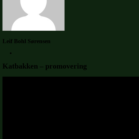
Leif Bohl Sørensen
Katbakken – promovering