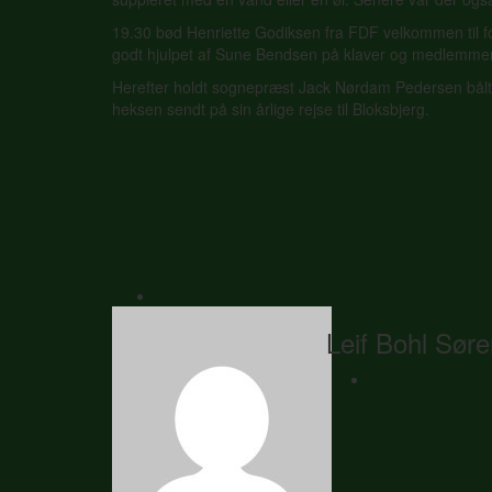
19.30 bød Henriette Godiksen fra FDF velkommen til for
godt hjulpet af Sune Bendsen på klaver og medlemmer
Herefter holdt sognepræst Jack Nørdam Pedersen bålt
heksen sendt på sin årlige rejse til Bloksbjerg.
Leif Bohl Sør