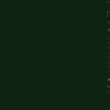
M
P
Pr
Ud
Ve
re
Ve
re
Ve
le
Do
ti
Se
B
K