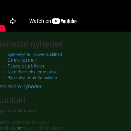
Seneste nyheder
Bjælkehytter i skovens stilhed
De frivilliges tur.
Rejsegilde på hytter
Nu er bjælkehytterne på vej
Bjælkehytter på Katbakken
æs ældre nyheder
Kontakt
nger-Lise Sørensen
æffes bedst efter kl. 18.00!
mail:
klik her
og udfyld formularen