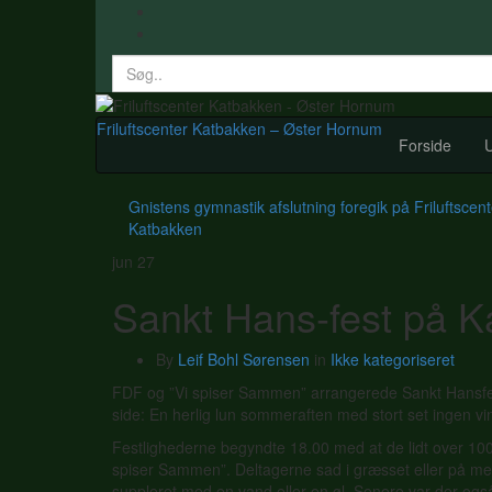
Search
for:
Friluftscenter Katbakken – Øster Hornum
Forside
U
Gnistens gymnastik afslutning foregik på Friluftscent
Katbakken
jun
27
Sankt Hans-fest på 
By
Leif Bohl Sørensen
in
Ikke kategoriseret
FDF og ”Vi spiser Sammen” arrangerede Sankt Hansfest 
side: En herlig lun sommeraften med stort set ingen vi
Festlighederne begyndte 18.00 med at de lidt over 100 t
spiser Sammen”. Deltagerne sad i græsset eller på m
suppleret med en vand eller en øl. Senere var der også