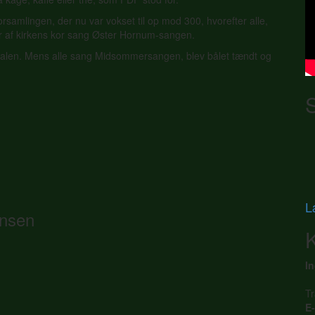
samlingen, der nu var vokset til op mod 300, hvorefter alle,
 af kirkens kor sang Øster Hornum-sangen.
alen. Mens alle sang Midsommersangen, blev bålet tændt og
L
ensen
I
Tr
E-