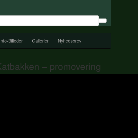
Info-Billeder
Gallerier
Nyhedsbrev
Katbakken – promovering