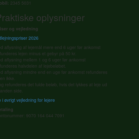
obil:
2345 5031
raktiske oplysninger
iser og vejledning
lejningspriser 2026
d aflysning af lejemål mere end 6 uger før ankomst
funderes lejen minus et gebyr på 50 kr.
d aflysning mellem 1 og 6 uger før ankomst
funderes halvdelen af lejebeløbet.
d aflysning mindre end en uge før ankomst refunderes
jen ikke.
g refunderes det fulde beløb, hvis det lykkes at leje ud
l anden side.
 i øvrigt vejledning for lejere
etaling
ontonummer: 9070 164 044 7091