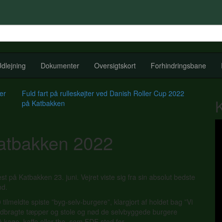
dlejning
Dokumenter
Oversigtskort
Forhindringsbane
er
Fuld fart på rulleskøjter ved Danish Roller Cup 2022
på Katbakken
Katbakken 2022
på Katbakken 23. juni. Vejret viste sig fra sin absolut bedste
nd.
ilmeldte spiste ”byg-selv-burgere”, klargjort af holdet bag ”Vi
edbragte tæpper og stole og nød de selvbyggede burgere
 kage, kaffe eller the, som FDF stod for.