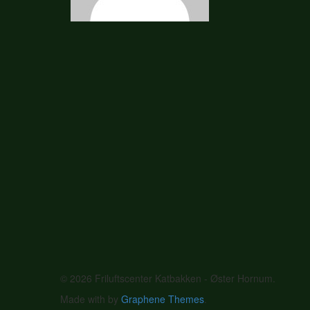
© 2026 Friluftscenter Katbakken - Øster Hornum.
Made with
by
Graphene Themes
.