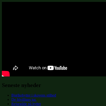
Seneste nyheder
Bjælkehytter i skovens stilhed
De frivilliges tur.
Rejsegilde på hytter