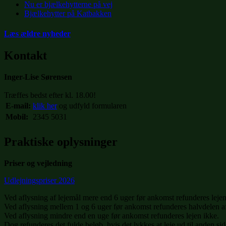
Nu er bjælkehytterne på vej
Bjælkehytter på Katbakken
Læs ældre nyheder
Kontakt
Inger-Lise Sørensen
Træffes bedst efter kl. 18.00!
E-mail:
klik her
og udfyld formularen
Mobil:
2345 5031
Praktiske oplysninger
Priser og vejledning
Udlejningspriser 2026
Ved aflysning af lejemål mere end 6 uger før ankomst refunderes lejen
Ved aflysning mellem 1 og 6 uger før ankomst refunderes halvdelen af
Ved aflysning mindre end en uge før ankomst refunderes lejen ikke.
Dog refunderes det fulde beløb, hvis det lykkes at leje ud til anden sid