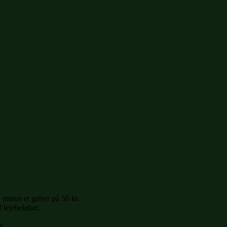
 minus et gebyr på 50 kr.
 lejebeløbet.
e.