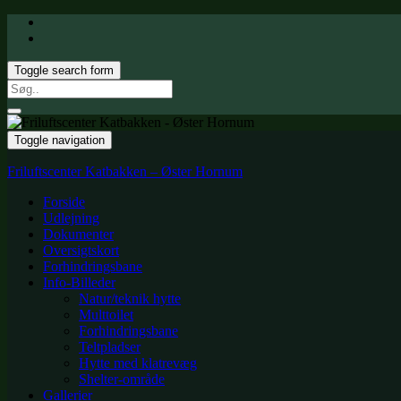
Toggle search form
Search
for:
Toggle navigation
Friluftscenter Katbakken – Øster Hornum
Forside
Udlejning
Dokumenter
Oversigtskort
Forhindringsbane
Info-Billeder
Natur/teknik hytte
Multtoilet
Forhindringsbane
Teltpladser
Hytte med klatrevæg
Shelter-område
Gallerier