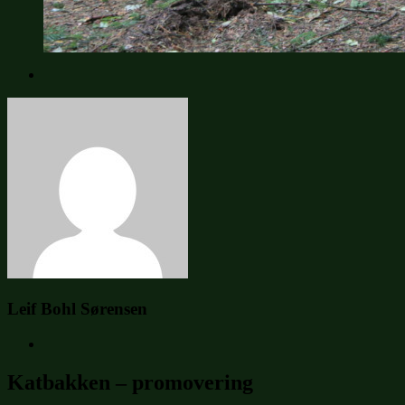
Leif Bohl Sørensen
Katbakken – promovering