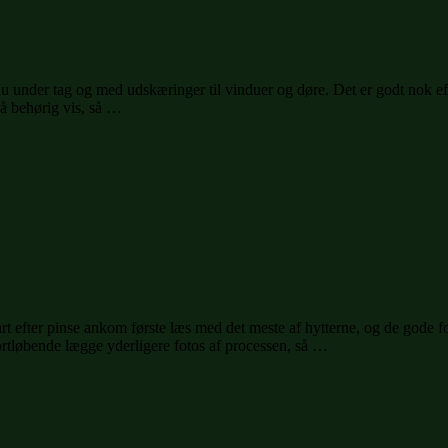
år nu under tag og med udskæringer til vinduer og døre. Det er godt nok eff
på behørig vis, så …
t efter pinse ankom første læs med det meste af hytterne, og de gode fol
fortløbende lægge yderligere fotos af processen, så …