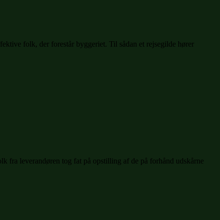
ektive folk, der forestår byggeriet. Til sådan et rejsegilde hører
k fra leverandøren tog fat på opstilling af de på forhånd udskårne