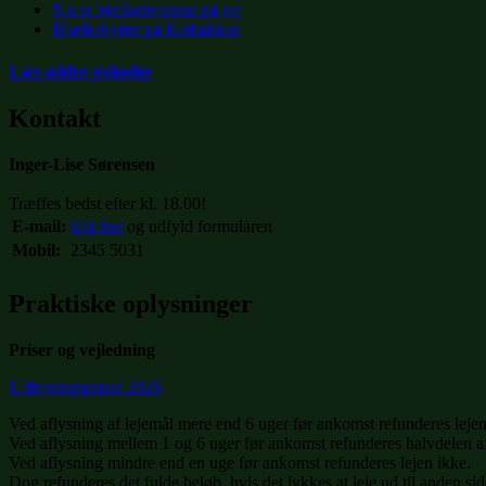
Nu er bjælkehytterne på vej
Bjælkehytter på Katbakken
Læs ældre nyheder
Kontakt
Inger-Lise Sørensen
Træffes bedst efter kl. 18.00!
E-mail:
klik her
og udfyld formularen
Mobil:
2345 5031
Praktiske oplysninger
Priser og vejledning
Udlejningspriser 2026
Ved aflysning af lejemål mere end 6 uger før ankomst refunderes lejen
Ved aflysning mellem 1 og 6 uger før ankomst refunderes halvdelen af
Ved aflysning mindre end en uge før ankomst refunderes lejen ikke.
Dog refunderes det fulde beløb, hvis det lykkes at leje ud til anden sid