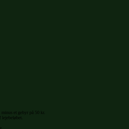
 minus et gebyr på 50 kr.
 lejebeløbet.
e.