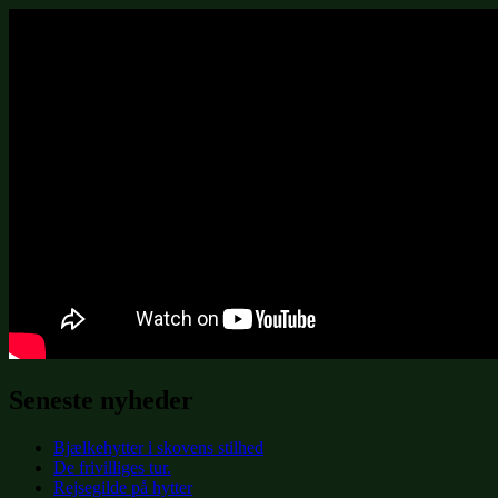
Seneste nyheder
Bjælkehytter i skovens stilhed
De frivilliges tur.
Rejsegilde på hytter