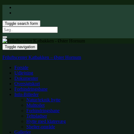
Toggle search form
Search
for:
Toggle navigation
Friluftscenter Katbakken – Øster Hornum
Forside
Udlejning
Dokumenter
Oversigtskort
Forhindringsbane
Info-Billeder
Natur/teknik hytte
Multtoilet
Forhindringsbane
Teltpladser
Hytte med klatrevæg
Shelter-område
Gallerier