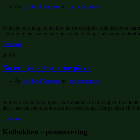
By
Leif Bohl Sørensen
in
Ikke kategoriseret
Så nåede vi så langt, at det blev tid for rejsegilde. Alle fire hytter st
selvfølgelig taler og en gang pølser. Det blev også alt sammen klaret 
Læs mere
jun
05
Nu er bjælkehytterne på vej
By
Leif Bohl Sørensen
in
Ikke kategoriseret
Nu bliver visionen om hytter på Katbakken til virkelighed. Umiddelbar
dele – næsten som lego-klodser for store drenge. Her på siden vil vi 
Læs mere
Katbakken – promovering