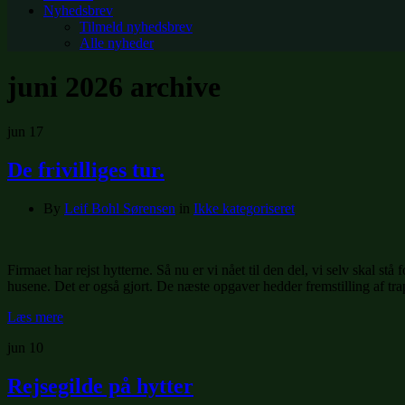
Nyhedsbrev
Tilmeld nyhedsbrev
Alle nyheder
juni 2026
archive
jun
17
De frivilliges tur.
By
Leif Bohl Sørensen
in
Ikke kategoriseret
Firmaet har rejst hytterne. Så nu er vi nået til den del, vi selv skal 
husene. Det er også gjort. De næste opgaver hedder fremstilling af t
Læs mere
jun
10
Rejsegilde på hytter