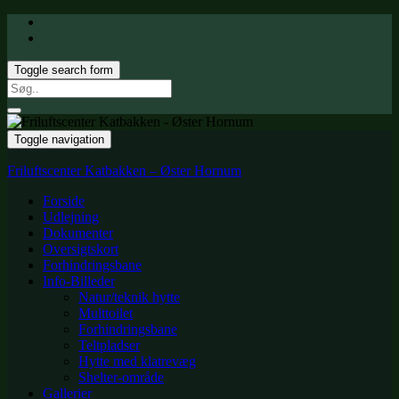
Toggle search form
Search
for:
Toggle navigation
Friluftscenter Katbakken – Øster Hornum
Forside
Udlejning
Dokumenter
Oversigtskort
Forhindringsbane
Info-Billeder
Natur/teknik hytte
Multtoilet
Forhindringsbane
Teltpladser
Hytte med klatrevæg
Shelter-område
Gallerier