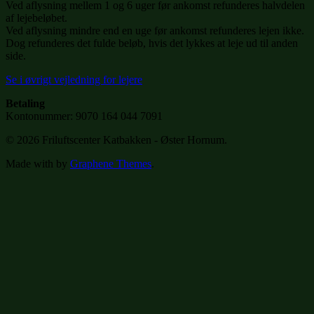
Ved aflysning mellem 1 og 6 uger før ankomst refunderes halvdelen
af lejebeløbet.
Ved aflysning mindre end en uge før ankomst refunderes lejen ikke.
Dog refunderes det fulde beløb, hvis det lykkes at leje ud til anden
side.
Se i øvrigt vejledning for lejere
Betaling
Kontonummer: 9070 164 044 7091
© 2026 Friluftscenter Katbakken - Øster Hornum.
Made with
by
Graphene Themes
.