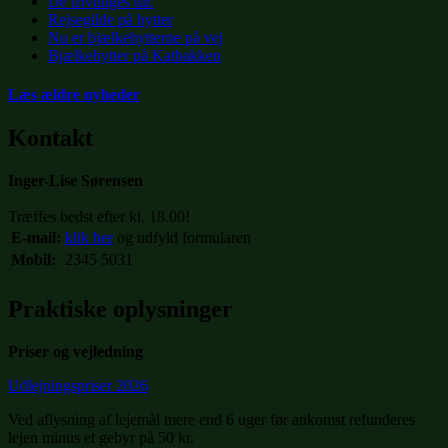
De frivilliges tur.
Rejsegilde på hytter
Nu er bjælkehytterne på vej
Bjælkehytter på Katbakken
Læs ældre nyheder
Kontakt
Inger-Lise Sørensen
Træffes bedst efter kl. 18.00!
E-mail:
klik her
og udfyld formularen
Mobil:
2345 5031
Praktiske oplysninger
Priser og vejledning
Udlejningspriser 2026
Ved aflysning af lejemål mere end 6 uger før ankomst refunderes
lejen minus et gebyr på 50 kr.