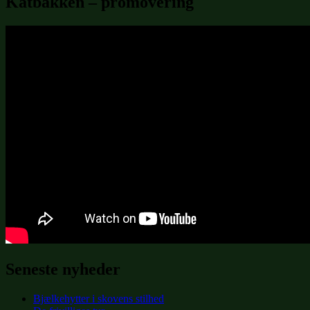
Katbakken – promovering
Seneste nyheder
Bjælkehytter i skovens stilhed