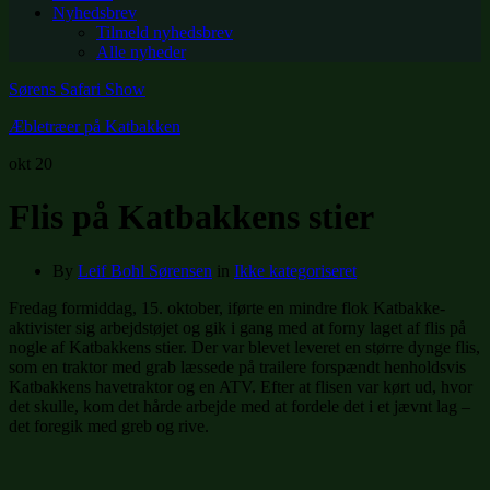
Nyhedsbrev
Tilmeld nyhedsbrev
Alle nyheder
Sørens Safari Show
Æbletræer på Katbakken
okt
20
Flis på Katbakkens stier
By
Leif Bohl Sørensen
in
Ikke kategoriseret
Fredag formiddag, 15. oktober, iførte en mindre flok Katbakke-
aktivister sig arbejdstøjet og gik i gang med at forny laget af flis på
nogle af Katbakkens stier. Der var blevet leveret en større dynge flis,
som en traktor med grab læssede på trailere forspændt henholdsvis
Katbakkens havetraktor og en ATV. Efter at flisen var kørt ud, hvor
det skulle, kom det hårde arbejde med at fordele det i et jævnt lag –
det foregik med greb og rive.