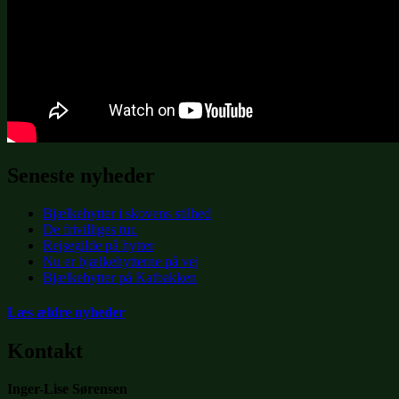
Seneste nyheder
Bjælkehytter i skovens stilhed
De frivilliges tur.
Rejsegilde på hytter
Nu er bjælkehytterne på vej
Bjælkehytter på Katbakken
Læs ældre nyheder
Kontakt
Inger-Lise Sørensen