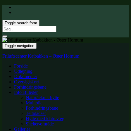
Toggle search form
Search
for:
Toggle navigation
Friluftscenter Katbakken – Øster Hornum
Forside
Udlejning
Dokumenter
Oversigtskort
Forhindringsbane
Info-Billeder
Natur/teknik hytte
Multtoilet
Forhindringsbane
Teltpladser
Hytte med klatrevæg
Shelter-område
Gallerier