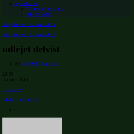
Nyhedsbrev
Tilmeld nyhedsbrev
Alle nyheder
udlejet delvist
1. marts 2019
udlejet delvist
6. marts 2019
udlejet delvist
By
Leif Bohl Sørensen
udlejet
23:59
delvist
5. marts 2019
Læs mere
Vis hele kalenderen