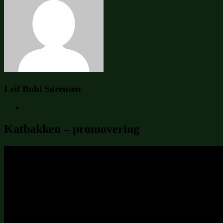
Leif Bohl Sørensen
Katbakken – promovering