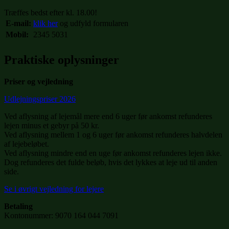
Træffes bedst efter kl. 18.00!
E-mail:
klik her
og udfyld formularen
Mobil:
2345 5031
Praktiske oplysninger
Priser og vejledning
Udlejningspriser 2026
Ved aflysning af lejemål mere end 6 uger før ankomst refunderes
lejen minus et gebyr på 50 kr.
Ved aflysning mellem 1 og 6 uger før ankomst refunderes halvdelen
af lejebeløbet.
Ved aflysning mindre end en uge før ankomst refunderes lejen ikke.
Dog refunderes det fulde beløb, hvis det lykkes at leje ud til anden
side.
Se i øvrigt vejledning for lejere
Betaling
Kontonummer: 9070 164 044 7091