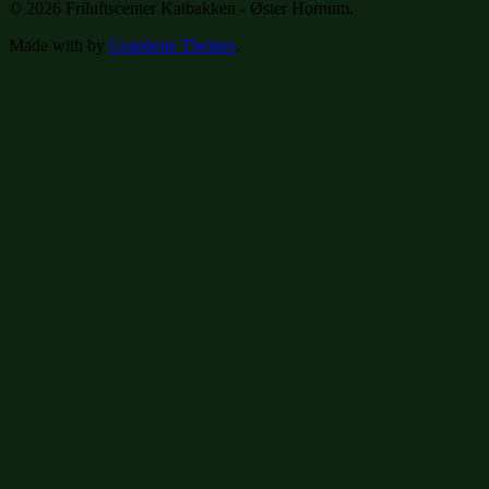
© 2026 Friluftscenter Katbakken - Øster Hornum.
Made with
by
Graphene Themes
.