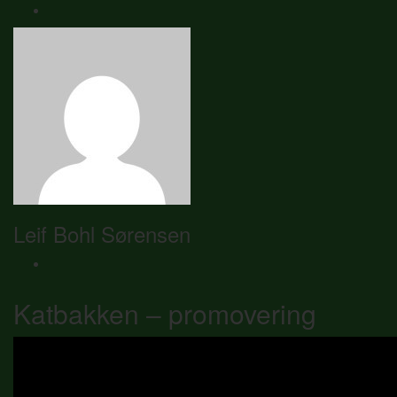
Leif Bohl Sørensen
Katbakken – promovering