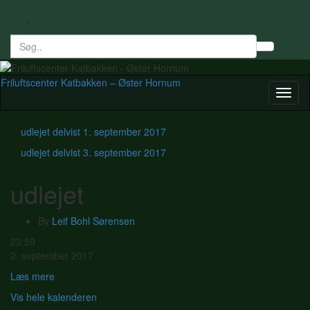
Search
Toggl
for:
searc
form
Friluftscenter Katbakken – Øster Hornum
Toggl
naviga
udlejet delvist
1. september 2017
udlejet delvist
3. september 2017
udlejet
By
Leif Bohl Sørensen
udlejet
23:59
2. september 2017
Læs mere
Vis hele kalenderen