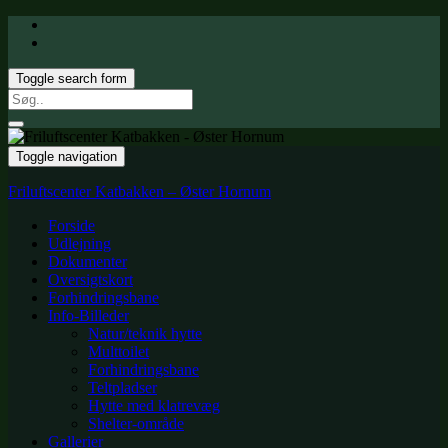
Toggle search form
Search
for:
Toggle navigation
Friluftscenter Katbakken – Øster Hornum
Forside
Udlejning
Dokumenter
Oversigtskort
Forhindringsbane
Info-Billeder
Natur/teknik hytte
Multtoilet
Forhindringsbane
Teltpladser
Hytte med klatrevæg
Shelter-område
Gallerier