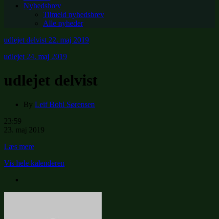
Nyhedsbrev
Tilmeld nyhedsbrev
Alle nyheder
udlejet delvist
22. maj 2019
udlejet
24. maj 2019
udlejet delvist
By
Leif Bohl Sørensen
udlejet
23:59
delvist
23. maj 2019
Læs mere
Vis hele kalenderen