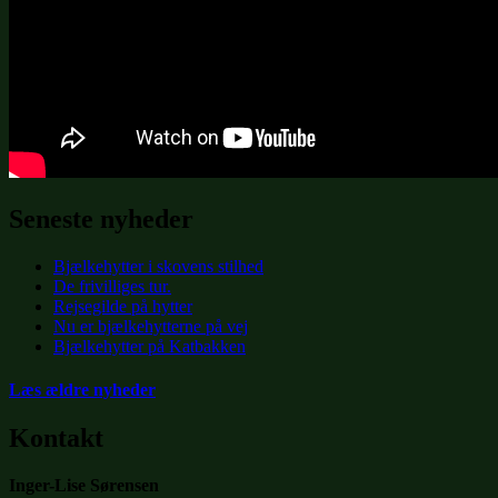
Seneste nyheder
Bjælkehytter i skovens stilhed
De frivilliges tur.
Rejsegilde på hytter
Nu er bjælkehytterne på vej
Bjælkehytter på Katbakken
Læs ældre nyheder
Kontakt
Inger-Lise Sørensen