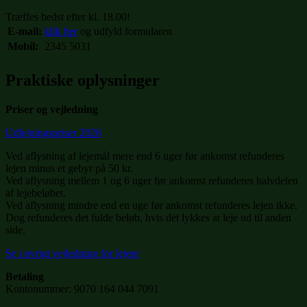
Træffes bedst efter kl. 18.00!
E-mail:
klik her
og udfyld formularen
Mobil:
2345 5031
Praktiske oplysninger
Priser og vejledning
Udlejningspriser 2026
Ved aflysning af lejemål mere end 6 uger før ankomst refunderes
lejen minus et gebyr på 50 kr.
Ved aflysning mellem 1 og 6 uger før ankomst refunderes halvdelen
af lejebeløbet.
Ved aflysning mindre end en uge før ankomst refunderes lejen ikke.
Dog refunderes det fulde beløb, hvis det lykkes at leje ud til anden
side.
Se i øvrigt vejledning for lejere
Betaling
Kontonummer: 9070 164 044 7091