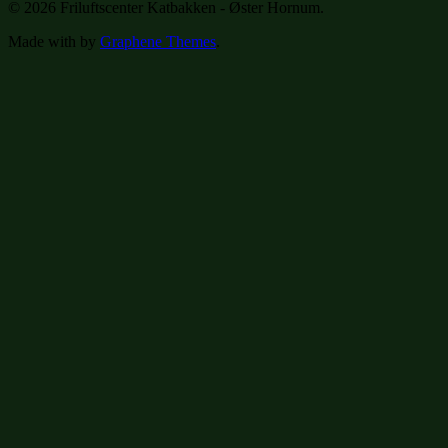
© 2026 Friluftscenter Katbakken - Øster Hornum.
Made with
by
Graphene Themes
.