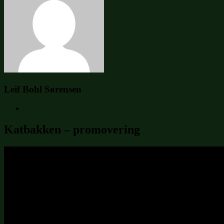
Leif Bohl Sørensen
Katbakken – promovering