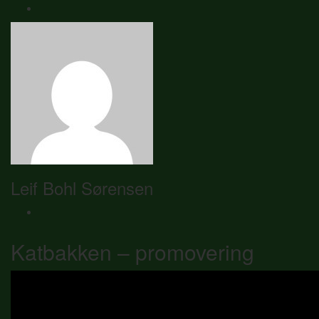
Leif Bohl Sørensen
Katbakken – promovering