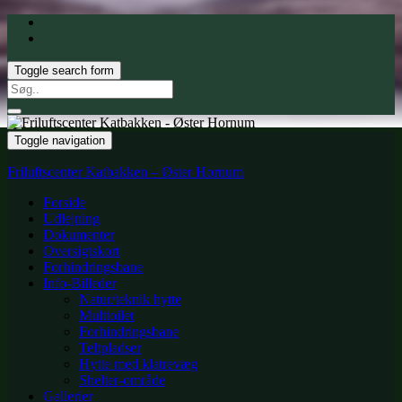
Toggle search form
Search
for:
Toggle navigation
Friluftscenter Katbakken – Øster Hornum
Forside
Udlejning
Dokumenter
Oversigtskort
Forhindringsbane
Info-Billeder
Natur/teknik hytte
Multtoilet
Forhindringsbane
Teltpladser
Hytte med klatrevæg
Shelter-område
Gallerier