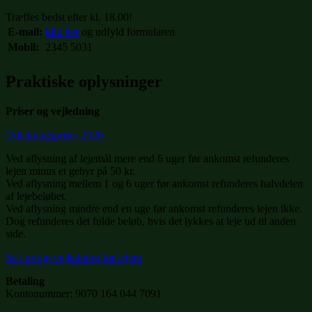
Træffes bedst efter kl. 18.00!
E-mail:
klik her
og udfyld formularen
Mobil:
2345 5031
Praktiske oplysninger
Priser og vejledning
Udlejningspriser 2026
Ved aflysning af lejemål mere end 6 uger før ankomst refunderes
lejen minus et gebyr på 50 kr.
Ved aflysning mellem 1 og 6 uger før ankomst refunderes halvdelen
af lejebeløbet.
Ved aflysning mindre end en uge før ankomst refunderes lejen ikke.
Dog refunderes det fulde beløb, hvis det lykkes at leje ud til anden
side.
Se i øvrigt vejledning for lejere
Betaling
Kontonummer: 9070 164 044 7091