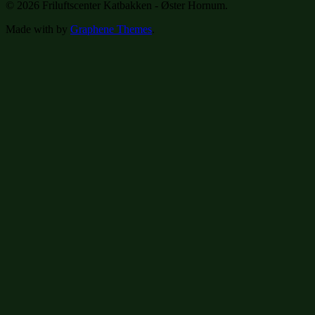
© 2026 Friluftscenter Katbakken - Øster Hornum.
Made with
by
Graphene Themes
.