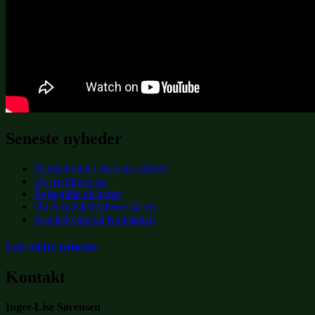
Seneste nyheder
Bjælkehytter i skovens stilhed
De frivilliges tur.
Rejsegilde på hytter
Nu er bjælkehytterne på vej
Bjælkehytter på Katbakken
Læs ældre nyheder
Kontakt
Inger-Lise Sørensen