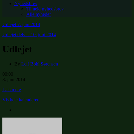
Nyhedsbrev
Tilmeld nyhedsbrev
Alle nyheder
Udlejet
7. juni 2014
Udlejet delvist
10. juni 2014
Udlejet
By
Leif Bohl Sørensen
Udlejet
00:00
8. juni 2014
Læs mere
Vis hele kalenderen