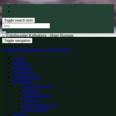
Toggle search form
Search
for:
Toggle navigation
Friluftscenter Katbakken – Øster Hornum
Forside
Udlejning
Dokumenter
Oversigtskort
Forhindringsbane
Info-Billeder
Natur/teknik hytte
Multtoilet
Forhindringsbane
Teltpladser
Hytte med klatrevæg
Shelter-område
Gallerier