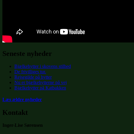
Seneste nyheder
Bjælkehytter i skovens stilhed
De frivilliges tur.
Rejsegilde på hytter
Nu er bjælkehytterne på vej
Bjælkehytter på Katbakken
Læs ældre nyheder
Kontakt
Inger-Lise Sørensen