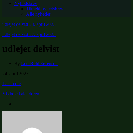
Nyhedsbrev
Tilmeld nyhedsbrev
Alle nyheder
udlejet delvist
23. april 2023
udlejet delvist
27. april 2023
udlejet delvist
By
Leif Bohl Sørensen
udlejet
24. april 2023
delvist
Læs mere
Vis hele kalenderen