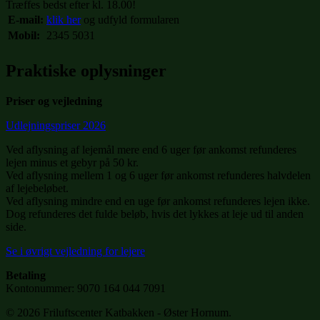
Træffes bedst efter kl. 18.00!
E-mail:
klik her
og udfyld formularen
Mobil:
2345 5031
Praktiske oplysninger
Priser og vejledning
Udlejningspriser 2026
Ved aflysning af lejemål mere end 6 uger før ankomst refunderes
lejen minus et gebyr på 50 kr.
Ved aflysning mellem 1 og 6 uger før ankomst refunderes halvdelen
af lejebeløbet.
Ved aflysning mindre end en uge før ankomst refunderes lejen ikke.
Dog refunderes det fulde beløb, hvis det lykkes at leje ud til anden
side.
Se i øvrigt vejledning for lejere
Betaling
Kontonummer: 9070 164 044 7091
© 2026 Friluftscenter Katbakken - Øster Hornum.