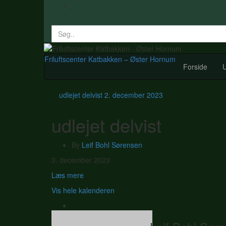
Search
for:
Friluftscenter Katbakken – Øster Hornum
Forside
U
udlejet delvist
2. december 2023
udlejet delvist
By
Leif Bohl Sørensen
udlejet
3. december 2023
delvist
Læs mere
Vis hele kalenderen