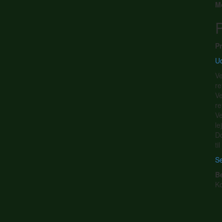
M
P
Pr
Ud
Ve
re
Ve
re
Ve
le
Do
ti
Se
B
K