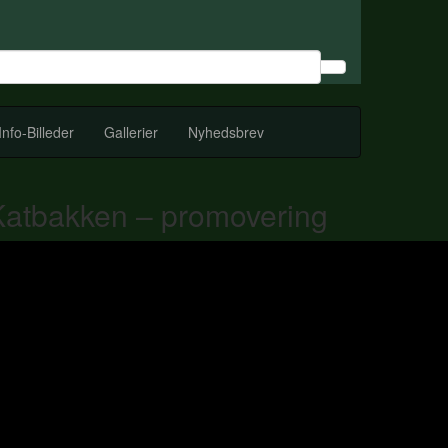
Info-Billeder
Gallerier
Nyhedsbrev
Katbakken – promovering