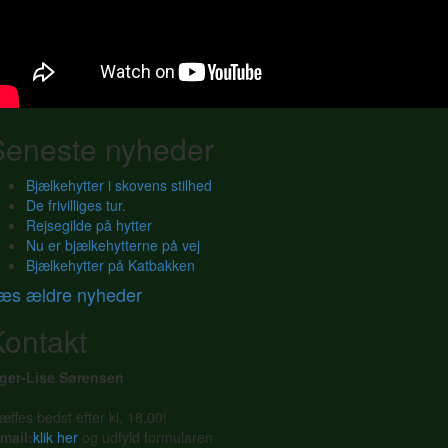
Seneste nyheder
Bjælkehytter i skovens stilhed
De frivilliges tur.
Rejsegilde på hytter
Nu er bjælkehytterne på vej
Bjælkehytter på Katbakken
æs ældre nyheder
Kontakt
nger-Lise Sørensen
æffes bedst efter kl. 18.00!
mail:
klik her
og udfyld formularen