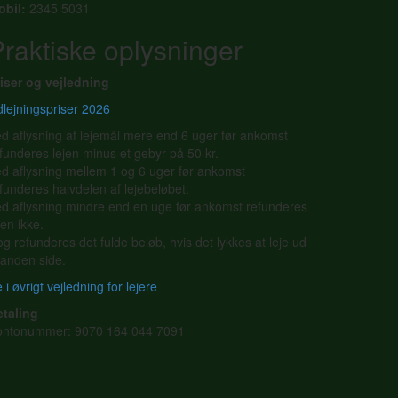
obil:
2345 5031
raktiske oplysninger
iser og vejledning
lejningspriser 2026
d aflysning af lejemål mere end 6 uger før ankomst
funderes lejen minus et gebyr på 50 kr.
d aflysning mellem 1 og 6 uger før ankomst
funderes halvdelen af lejebeløbet.
d aflysning mindre end en uge før ankomst refunderes
jen ikke.
g refunderes det fulde beløb, hvis det lykkes at leje ud
l anden side.
 i øvrigt vejledning for lejere
etaling
ontonummer: 9070 164 044 7091