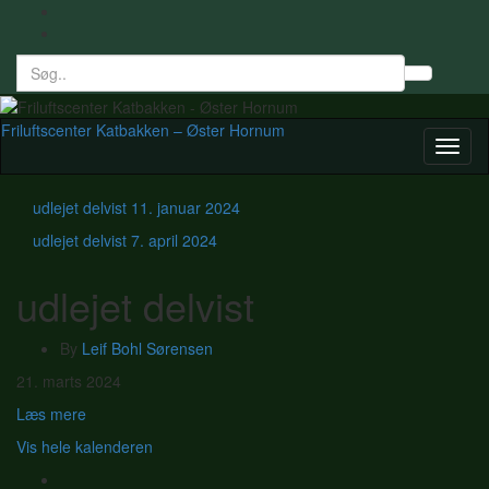
Search
Toggl
for:
searc
form
Friluftscenter Katbakken – Øster Hornum
Toggl
naviga
udlejet delvist
11. januar 2024
udlejet delvist
7. april 2024
udlejet delvist
By
Leif Bohl Sørensen
udlejet
21. marts 2024
delvist
Læs mere
Vis hele kalenderen