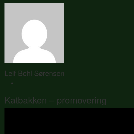
Leif Bohl Sørensen
Katbakken – promovering