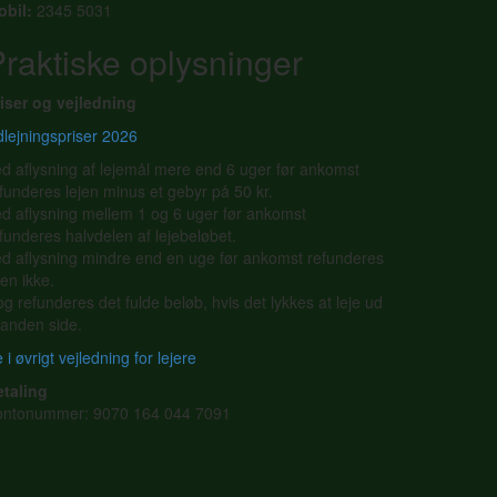
obil:
2345 5031
raktiske oplysninger
iser og vejledning
lejningspriser 2026
d aflysning af lejemål mere end 6 uger før ankomst
funderes lejen minus et gebyr på 50 kr.
d aflysning mellem 1 og 6 uger før ankomst
funderes halvdelen af lejebeløbet.
d aflysning mindre end en uge før ankomst refunderes
jen ikke.
g refunderes det fulde beløb, hvis det lykkes at leje ud
l anden side.
 i øvrigt vejledning for lejere
etaling
ontonummer: 9070 164 044 7091