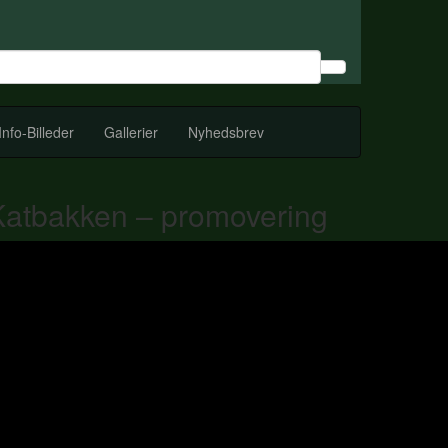
Info-Billeder
Gallerier
Nyhedsbrev
Katbakken – promovering