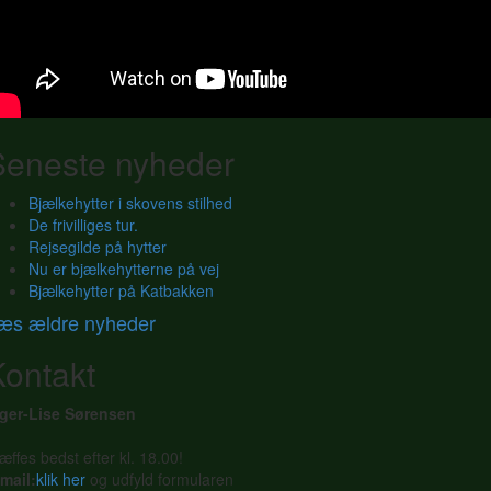
Seneste nyheder
Bjælkehytter i skovens stilhed
De frivilliges tur.
Rejsegilde på hytter
Nu er bjælkehytterne på vej
Bjælkehytter på Katbakken
æs ældre nyheder
Kontakt
nger-Lise Sørensen
æffes bedst efter kl. 18.00!
mail:
klik her
og udfyld formularen