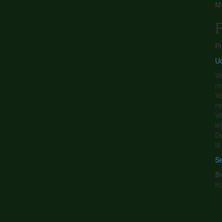
M
P
Pr
Ud
Ve
re
Ve
re
Ve
le
Do
ti
Se
B
K