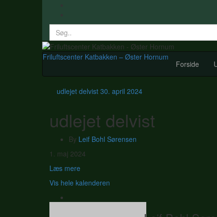
Search
for:
Friluftscenter Katbakken – Øster Hornum
Forside
U
udlejet delvist
30. april 2024
udlejet delvist
By
Leif Bohl Sørensen
udlejet
1. maj 2024
delvist
Læs mere
Vis hele kalenderen